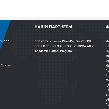
НАШИ ПАРТНЕРЫ
Ф
зунова
СПРУТ-Технология
ChemPort.Ru
VP-UML
Ми
SDE-EC
SDE-NB
SDE-IJ
SDE-VS
BPVA
AG
VP
Р
Academic Partner Program
Вы
Мо
Оф
о Союза
Ми
По
Ро
Фе
Це
На
Уч
об
По