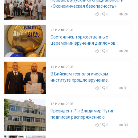
«Экономическая безопасность»
0
0
26
23 Июля 2026
Состоялись торжественные
церемонии вручения дипломов
выпускникам БТИ
0
0
28
17 Июля 2026
В Бийском технологическом
институте прошло вручение
дипломов
0
0
31
15 Июля 2026
Президент РФ Владимир Путин
подписал распоряжение о
поощрении граждан и трудовых
0
0
33
коллективов