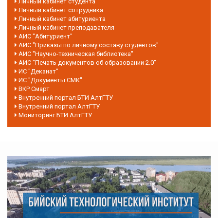
Личный кабинет студента
Личный кабинет сотрудника
Личный кабинет абитуриента
Личный кабинет преподавателя
АИС "Абитуриент"
АИС "Приказы по личному составу студентов"
АИС "Научно-техническая библиотека"
АИС "Печать документов об образовании 2.0"
ИС "Деканат"
ИС "Документы СМК"
ВКР Смарт
Внутренний портал БТИ АлтГТУ
Внутренний портал АлтГТУ
Мониторинг БТИ АлтГТУ