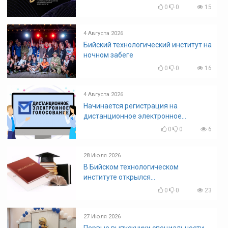
команд вузов
0
0
15
4 Августа 2026
Бийский технологический институт на
ночном забеге
0
0
16
4 Августа 2026
Начинается регистрация на
дистанционное электронное
голосование на выборы! Приглашаем
0
0
6
на регистрацию
28 Июля 2026
В Бийском технологическом
институте открылся
диссертационный совет!
0
0
23
27 Июля 2026
Первые выпускники специальности