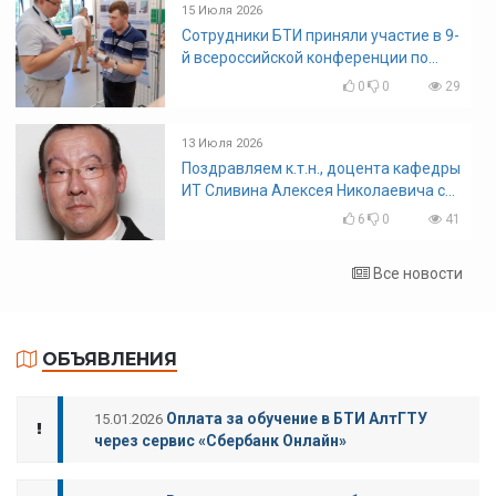
15 Июля 2026
Сотрудники БТИ приняли участие в 9-
й всероссийской конференции по
задачам со свободными границами
0
0
29
13 Июля 2026
Поздравляем к.т.н., доцента кафедры
ИТ Сливина Алексея Николаевича с
юбилеем!
6
0
41
Все новости
ОБЪЯВЛЕНИЯ
Оплата за обучение в БТИ АлтГТУ
15.01.2026
через сервис «Сбербанк Онлайн»