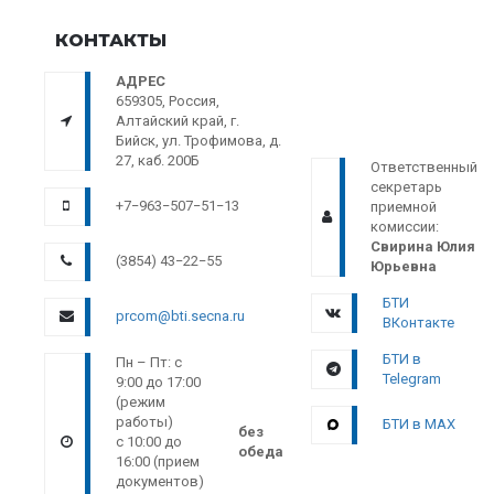
КОНТАКТЫ
АДРЕС
659305, Россия,
Алтайский край, г.
Бийск, ул. Трофимова, д.
27, каб. 200Б
Ответственный
секретарь
+7−963−507−51−13
приемной
комиссии:
Свирина Юлия
(3854) 43−22−55
Юрьевна
БТИ
prcom@bti.secna.ru
ВКонтакте
БТИ в
Пн – Пт: с
Telegram
9:00 до 17:00
(режим
работы)
БТИ в MAX
без
с 10:00 до
обеда
16:00 (прием
документов)