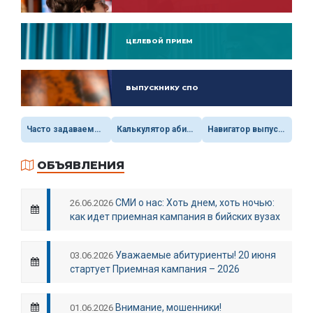
ЦЕЛЕВОЙ ПРИЕМ
ВЫПУСКНИКУ СПО
Часто
задаваемые
вопросы
Калькулятор
абитуриента
Навигатор
выпускника
С
ОБЪЯВЛЕНИЯ
СМИ о нас: Хоть днем, хоть ночью:
26.06.2026
как идет приемная кампания в бийских вузах
Уважаемые абитуриенты! 20 июня
03.06.2026
стартует Приемная кампания – 2026
Внимание, мошенники!
01.06.2026