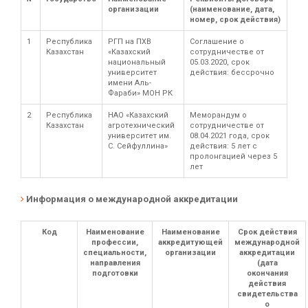
организации
(наименование, дата,
номер, срок действия)
1
Республика
РГП на ПХВ
Соглашение о
Казахстан
«Казахский
сотрудничестве от
национальный
05.03.2020, срок
университет
действия: бессрочно
имени Аль-
Фараби» МОН РК
2
Республика
НАО «Казахский
Меморандум о
Казахстан
агротехнический
сотрудничестве от
университет им.
08.04.2021 года, срок
С. Сейфуллина»
действия: 5 лет с
пролонгацией через 5
лет
Информация о международной аккредитации
Код
Наименование
Наименование
Срок действия
профессии,
аккредитующей
международной
специальности,
организации
аккредитации
направления
(дата
подготовки
окончания
действия
свидетельства
о