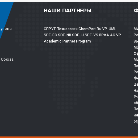
НАШИ ПАРТНЕРЫ
Ф
зунова
СПРУТ-Технология
ChemPort.Ru
VP-UML
Ми
SDE-EC
SDE-NB
SDE-IJ
SDE-VS
BPVA
AG
VP
Р
Academic Partner Program
Вы
Мо
Оф
о Союза
Ми
По
Ро
Фе
Це
На
Уч
об
По
ин
ог