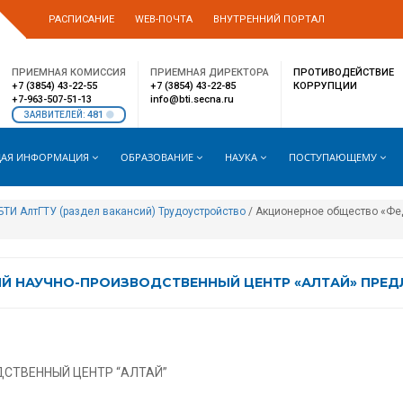
РАСПИСАНИЕ
WEB-ПОЧТА
ВНУТРЕННИЙ ПОРТАЛ
ПРИЕМНАЯ КОМИССИЯ
ПРИЕМНАЯ ДИРЕКТОРА
ПРОТИВОДЕЙСТВИЕ
+7 (3854) 43-22-55
+7 (3854) 43-22-85
КОРРУПЦИИ
+7-963-507-51-13
info@bti.secna.ru
481
ЗАЯВИТЕЛЕЙ:
АЯ ИНФОРМАЦИЯ
ОБРАЗОВАНИЕ
НАУКА
ПОСТУПАЮЩЕМУ
БТИ АлтГТУ (раздел вакансий)
Трудоуcтройство
/ Акционерное общество «Фе
 НАУЧНО-ПРОИЗВОДСТВЕННЫЙ ЦЕНТР «АЛТАЙ» ПРЕДЛ
СТВЕННЫЙ ЦЕНТР “АЛТАЙ”