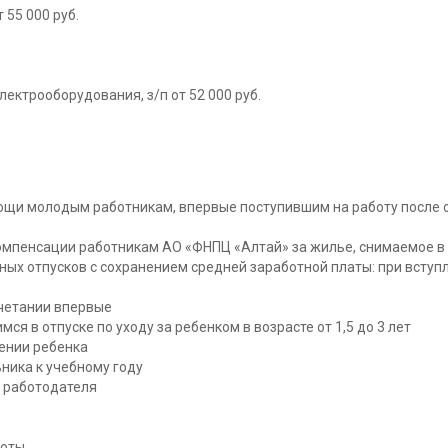
 55 000 руб.
ектрооборудования, з/п от 52 000 руб.
и молодым работникам, впервые поступившим на работу после око
компенсации работникам АО «ФНПЦ «Алтай» за жилье, снимаемое в
х отпусков с сохранением средней заработной платы: при вступл
четании впервые
 в отпуске по уходу за ребенком в возрасте от 1,5 до 3 лет
ении ребенка
ника к учебному году
 работодателя
боты