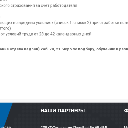
кого страхования за счет работодателя
я
ющих во вредных условиях (список 1, список 2) при отработке пол
ятого)
от условий труда от 28 до 42 календарных дней
дание отдела кадров) каб. 20, 21 Бюро по подбору, обучению и ра
НАШИ ПАРТНЕРЫ
Ф
зунова
СПРУТ-Технология
ChemPort.Ru
VP-UML
Ми