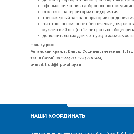
оформление полиса добровольного медицинс
столовые на территории предприятия
тренажерный зал на территории предприяти
льготное пенсионное обеспечение для работа
мужчин в 50 лет (на 15 лет раньше общеприн
дополнительные дни к отпуску в зависимости 
Наш адрес:
Алтайский край, г. Бийск, Социалистическая, 1, (з
тел. 8 (3854)
301-999, 301-990, 301-454;
e-mail: trud@frpc-altay.ru
НАШИ КООРДИНАТЫ
Бийский технологический институт АлтГТУ им. И.И. Пол