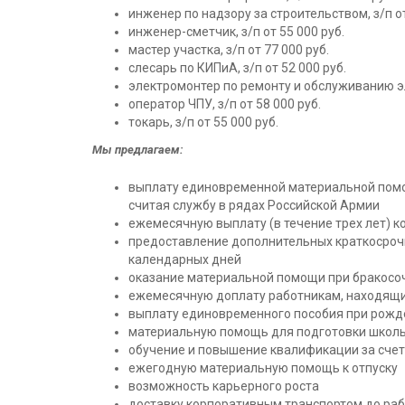
инженер по надзору за строительством, з/п от
инженер-сметчик, з/п от 55 000 руб.
мастер участка, з/п от 77 000 руб.
слесарь по КИПиА, з/п от 52 000 руб.
электромонтер по ремонту и обслуживанию эл
оператор ЧПУ, з/п от 58 000 руб.
токарь, з/п от 55 000 руб.
Мы предлагаем:
выплату единовременной материальной помощ
считая службу в рядах Российской Армии
ежемесячную выплату (в течение трех лет) 
предоставление дополнительных краткосрочны
календарных дней
оказание материальной помощи при бракосо
ежемесячную доплату работникам, находящимся
выплату единовременного пособия при рожд
материальную помощь для подготовки школь
обучение и повышение квалификации за счет
ежегодную материальную помощь к отпуску
возможность карьерного роста
доставку корпоративным транспортом до ра