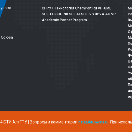
зунова
СПРУТ-Технология
ChemPort.Ru
VP-UML
Ми
SDE-EC
SDE-NB
SDE-IJ
SDE-VS
BPVA
AG
VP
Р
Academic Partner Program
Вы
Мо
Оф
о Союза
Ми
По
Ро
Фе
Це
На
Уч
об
По
ин
ог
4 БТИ АлтГТУ | Вопросы и комментарии
. При испол
nata@bti.secna.ru