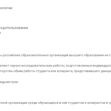
нологии
иродопользование
я
ты российских образовательных организаций высшего образования не с
авляют научно-исследовательские работы, подготовленные индивидуаль
торства объем работы студента или аспиранта, представившего данную
редусмотрен.
учной организации среди обучающихся в ней студентов и аспирантов в ср