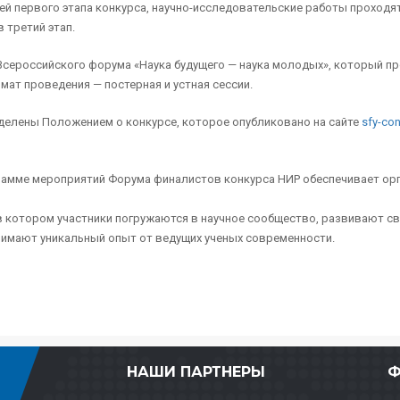
ей первого этапа конкурса, научно-исследовательские работы проходя
 третий этап.
Всероссийского форума «Наука будущего — наука молодых», который прой
мат проведения — постерная и устная сессии.
еделены Положением о конкурсе, которое опубликовано на сайте
sfy-con
ограмме мероприятий Форума финалистов конкурса НИР обеспечивает ор
 в котором участники погружаются в научное сообщество, развивают с
енимают уникальный опыт от ведущих ученых современности.
НАШИ ПАРТНЕРЫ
Ф