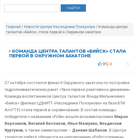
Главная
/
Новости Центра Наследники Ползунова
/ Команда центра
талантов «Бийск» стала первой в Окружном хакатоне
КОМАНДА ЦЕНТРА ТАЛАНТОВ «БИЙСК» СТАЛА
ПЕРВОЙ В ОКРУЖНОМ ХАКАТОНЕ
0
0
5
27 октября состоялся финал II Окружного хакатона по постройке
гидропневматических ракет «Твое первое реактивное движение».
Команда воспитанников Центра талантов Фонда Мельниченко
«Бийск» (филиал ЦДНИТТ «Наследники Ползунова» на базе БТИ
АлтГТУ) стала первой в соревновании. В состав команды-
победителя с названием «Роби» вошли восьмиклассники
Мирон
Березиков, Виталий Беспалов, Илья Мажукин, Владислав
Куртуков,
а также семиклассник –
Даниил Шабанов.
В Центре
талантов ребята обучаются на направлениях «Робототехника»,