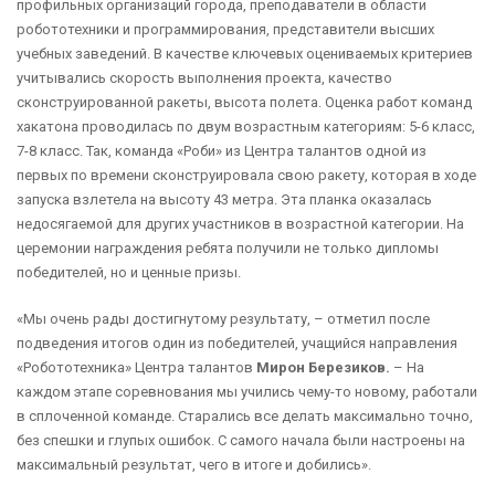
профильных организаций города, преподаватели в области
робототехники и программирования, представители высших
учебных заведений. В качестве ключевых оцениваемых критериев
учитывались скорость выполнения проекта, качество
сконструированной ракеты, высота полета. Оценка работ команд
хакатона проводилась по двум возрастным категориям: 5-6 класс,
7-8 класс. Так, команда «Роби» из Центра талантов одной из
первых по времени сконструировала свою ракету, которая в ходе
запуска взлетела на высоту 43 метра. Эта планка оказалась
недосягаемой для других участников в возрастной категории. На
церемонии награждения ребята получили не только дипломы
победителей, но и ценные призы.
«Мы очень рады достигнутому результату, – отметил после
подведения итогов один из победителей, учащийся направления
«Робототехника» Центра талантов
Мирон Березиков.
– На
каждом этапе соревнования мы учились чему-то новому, работали
в сплоченной команде. Старались все делать максимально точно,
без спешки и глупых ошибок. С самого начала были настроены на
максимальный результат, чего в итоге и добились».