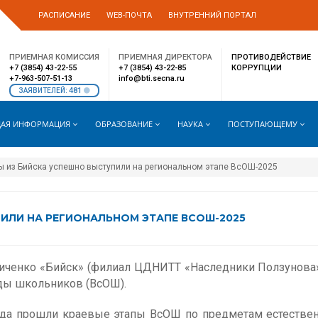
РАСПИСАНИЕ
WEB-ПОЧТА
ВНУТРЕННИЙ ПОРТАЛ
ПРИЕМНАЯ КОМИССИЯ
ПРИЕМНАЯ ДИРЕКТОРА
ПРОТИВОДЕЙСТВИЕ
+7 (3854) 43-22-55
+7 (3854) 43-22-85
КОРРУПЦИИ
+7-963-507-51-13
info@bti.secna.ru
481
ЗАЯВИТЕЛЕЙ:
АЯ ИНФОРМАЦИЯ
ОБРАЗОВАНИЕ
НАУКА
ПОСТУПАЮЩЕМУ
ы из Бийска успешно выступили на региональном этапе ВсОШ-2025
ИЛИ НА РЕГИОНАЛЬНОМ ЭТАПЕ ВСОШ-2025
иченко «Бийск» (филиал ЦДНИТТ «Наследники Ползунова»
ды школьников (ВсОШ).
года прошли краевые этапы ВсОШ по предметам естествен