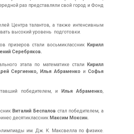
чередной раз представляли свой город и Фонд
лей Центра талантов, а также интенсивным
вать высокий уровень подготовки.
мов призеров стали восьмиклассник
Кирилл
ений Серебряков.
ального этапа по математике стали
Кирилл
рей Сергиенко, Илья Абраменко
и
Софья
тавший победителем, и
Илья Абраменко
,
ссник
Виталий Беспалов
стал победителем, а
принес десятиклассник
Максим Моксин.
лимпиады им. Дж. К. Максвелла по физике.