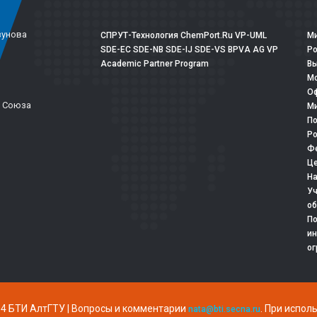
зунова
СПРУТ-Технология
ChemPort.Ru
VP-UML
Ми
SDE-EC
SDE-NB
SDE-IJ
SDE-VS
BPVA
AG
VP
Р
Academic Partner Program
Вы
Мо
Оф
о Союза
Ми
По
Ро
Фе
Це
На
Уч
об
По
ин
ог
4 БТИ АлтГТУ | Вопросы и комментарии
. При испол
nata@bti.secna.ru