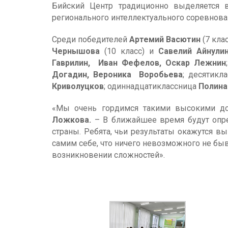
Бийский Центр традиционно выделяется 
регионального интеллектуального соревнова
Среди победителей
Артемий Васютин
(7 клас
Чернышова
(10 класс) и
Савелий Айнули
Гаврилин, Иван Фефелов, Оскар Лежнин
Догадин, Вероника Воробьева
; десятик
Криволуцков
; одиннадцатиклассница
Полина
«Мы очень гордимся такими высокими до
Ложкова.
– В ближайшее время будут опре
страны. Ребята, чьи результаты окажутся в
самим себе, что ничего невозможного не быва
возникновении сложностей».