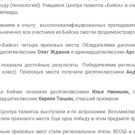
руду (технологии)). Учащиеся Центра талантов «Бийск» в о
импиады.
знаниям и опыту высококвалифицированных преподавате
ьниченко все участники из Бийска смогли продемонстриро
в «Бийск» четыре призовых места. Обладателями дипло
десятиклассник
Олег Жданов
и одиннадцатиклассник
Арс
 показали достойные результаты. Победителями регион
 класс). Призовые места получили десятиклассники
Анд
и бийчан показали десятиклассники
Илья Никишин,
с
ннадцатиклассник
Кирилл Тюшин,
ставший призером.
 Центра талантов выступили и по астрономии. Восьмикла
елем призового места. Еще одну победу в этом предмете 
нным призовых мест стали региональные этапы ВСОШ и о