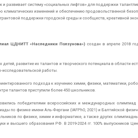
к и развивает систему «социальных лифтов» для поддержки талантлив
ю климатических изменений и обеспечению продовольственной безоп
, грантовой поддержки городской среды и сообществ, креативной эко
илиал ЦДНИТТ «Наследники Ползунова»)
создан в апреле 2018 г
детей, развитие их талантов и творческого потенциала в области есте
о-исследовательской работы.
риентированного подхода к изучению химии, физики, математики, роб
ентре талантов приступили более 450 школьников.
новились победителями всероссийских и международных олимпиад 
 по физике имени Аль-Фергани (IAFPhO, 2021) и Балтийской физическо
ьников по физике, химии и информатике, а также других олимпиадн
уки и высшего образования РФ. В 2019-2024 гг. 100% выпускников Це