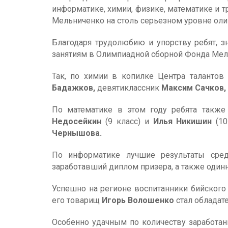
информатике, химии, физике, математике и т
Мельниченко на столь серьезном уровне ол
Благодаря трудолюбию и упорству ребят, 
занятиям в Олимпиадной сборной Фонда Мел
Так, по химии в копилке Центра таланто
Бадажков,
девятиклассник
Максим Сачков,
По математике в этом году ребята также
Недосейкин
(9 класс) и
Илья Никишин
(10
Чернышова.
По информатике лучшие результаты сред
заработавший диплом призера, а также оди
Успешно на регионе воспитанники бийского
его товарищ
Игорь Волошенко
стал обладат
Особенно удачным по количеству заработа