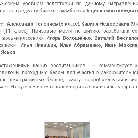
высоким уровнем подготовки по данному направлению
ния по предмету бийчане заработали
6 дипломов победит
с),
Александр Телепнёв
(8 класс),
Кирилл Недосейкин
(9 
н
(11 класс). Призовые места по физике заработали с
; восьмиклассники
Игорь Волошенко, Виталий Беспало
лассники
Илья Никишин, Илья Абраменко, Иван Моксин
 Ясько.
стижениями наших воспитанников, – комментирует ре
делены проходные баллы для участия в заключительном 
ыше этих граничных баллов, смогут попробовать свои си
ет. На пути к успеху главное верить в свои силы, упорно т