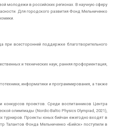
ой молодежи в российских регионах. В научную сферу
асности. Для городского развития Фонд Мельниченко
номики.
ода при всесторонней поддержке благотворительного
ственных и технических наук, ранняя профориентация,
ототехники, информатики и программирования, а также
и конкурсов проектов. Среди воспитанников Центра
й олимпиады (Nordic-Baltic Physics Olympiad, 2021),
ых турниров. Проекты юных бийчан ежегодно входят в
нтр Талантов Фонда Мельниченко «Бийск» поступили в