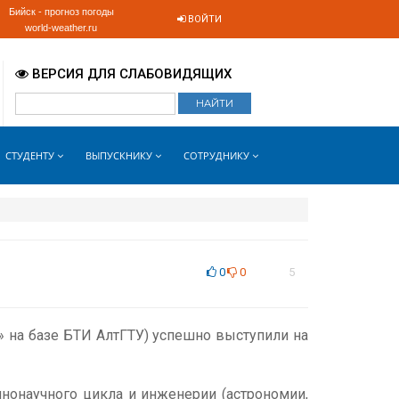
Бийск - прогноз погоды
ВОЙТИ
world-weather.ru
ВЕРСИЯ ДЛЯ СЛАБОВИДЯЩИХ
СТУДЕНТУ
ВЫПУСКНИКУ
СОТРУДНИКУ
0
0
5
 на базе БТИ АлтГТУ) успешно выступили на
нонаучного цикла и инженерии (астрономии,