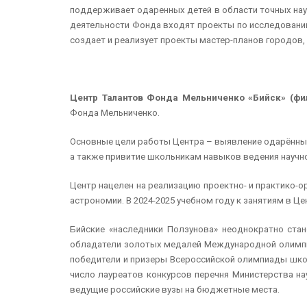
поддерживает одаренных детей в области точных нау
деятельности Фонда входят проекты по исследовани
создает и реализует проекты мастер-планов городов
Центр Талантов Фонда Мельниченко «Бийск» (ф
Фонда Мельниченко.
Основные цели работы Центра – выявление одарённых 
а также привитие школьникам навыков ведения научн
Центр нацелен на реализацию проектно- и практико-о
астрономии. В 2024-2025 учебном году к занятиям в Ц
Бийские «наследники Ползунова» неоднократно ста
обладатели золотых медалей Международной олимпиады
победители и призеры Всероссийской олимпиады школ
число лауреатов конкурсов перечня Министерства на
ведущие российские вузы на бюджетные места.