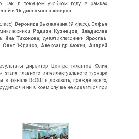
. Так, в текущем учебном году в рамках
елей
и
16 дипломов призеров.
класс),
Вероника Вьюжанина
(9 класс),
Софья
емиклассники
Родион Кузнецов, Владислав
в
,
Яна Тихонова
; девятиклассники
Ярослав
, Олег Жданов, Александр Фокин, Андрей
зультаты директор Центра талантов
Юлия
этапе главного интеллектуального турнира
лы в финале ВсОШ и доказать, прежде всего,
рудиться и ни в коем случае не сдаваться при