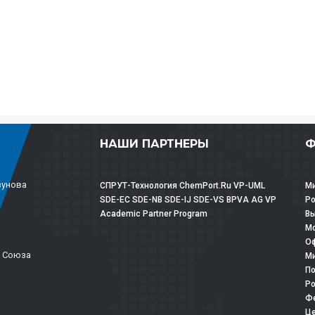
НАШИ ПАРТНЕРЫ
Ф
зунова
СПРУТ-Технология
ChemPort.Ru
VP-UML
Ми
SDE-EC
SDE-NB
SDE-IJ
SDE-VS
BPVA
AG
VP
Р
Academic Partner Program
Вы
Мо
Оф
о Союза
Ми
По
Ро
Фе
Це