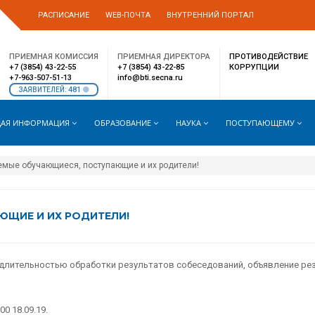
РАСПИСАНИЕ
WEB-ПОЧТА
ВНУТРЕННИЙ ПОРТАЛ
ПРИЕМНАЯ КОМИССИЯ
ПРИЕМНАЯ ДИРЕКТОРА
ПРОТИВОДЕЙСТВИЕ
+7 (3854) 43-22-55
+7 (3854) 43-22-85
КОРРУПЦИИ
+7-963-507-51-13
info@bti.secna.ru
481
ЗАЯВИТЕЛЕЙ:
АЯ ИНФОРМАЦИЯ
ОБРАЗОВАНИЕ
НАУКА
ПОСТУПАЮЩЕМУ
мые обучающиеся, поступающие и их родители!
ЩИЕ И ИХ РОДИТЕЛИ!
 длительностью обработки результатов собеседований, объявление ре
0 18.09.19.