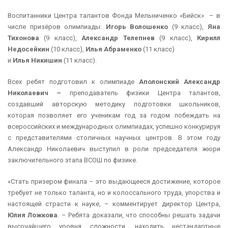
Воспитанники Центра талантов Фонда Мельниченко «Бийск» – в
числе призёров олимпиады:
Игорь Волошенко
(9 класс),
Яна
Тихонова
(9 класс),
Александр Телепнев
(9 класс),
Кирилл
Недосейкин
(10 класс),
Илья Абраменко
(11 класс)
и
Илья Никишин
(11 класс).
Всех ребят подготовил к олимпиаде
Аполонский Александр
Николаевич –
преподаватель физики Центра талантов,
создавший авторскую методику подготовки школьников,
которая позволяет его ученикам год за годом побеждать на
всероссийских и международных олимпиадах, успешно конкурируя
с представителями столичных научных центров. В этом году
Александр Николаевич выступил в роли председателя жюри
заключительного этапа ВСОШ по физике.
«Стать призером финала – это выдающееся достижение, которое
требует не только таланта, но и колоссального труда, упорства и
настоящей страсти к науке, – комментирует директор Центра,
Юлия Ложкова
. – Ребята доказали, что способны решать задачи
высочайшего уровня сложности, находить нестандартные