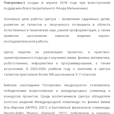
Ползунова»)
создан в апреле 2018 года при всесторонней
поддержке благотворительного Фонда Мельниченко.
Основные цели работы Центра – выявление одарённых детей,
развитие их талантов и творческого потенциала в области
естественных и технических наук, ранняя профориентация, а также
привитие школьникам навыков ведения научно-
исследовательской работы.
Центр нацелен на реализацию проектно- и практико-
ориентированного подхода к изучению химии, физики, математики,
робототехники, информатики и программирования, а также
астрономии. В 2025-2026 учебном году к занятиям в Центре
талантов приступили более 500 школьников 5-11 классов.
Бийские «наследники Ползунова» неоднократно становились
победителями всероссийских и международных олимпиад и
конкурсов проектов. Среди воспитанников Центра обладатели
золотых медалей Международной олимпиады по физике имени
Аль-Фергани (IAFPhO, 2021) и Балтийской физической олимпиады
(Nordic-Baltic Physics Olympiad, 2021), победители и призеры