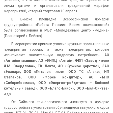
этими датами и организовали трехдневный марафон
мероприятий, который стартовал 10 апреля.
В Бийске площадка Всероссийской ярмарки
трудоустройства «Работа России». Время возможностей»
была организована в МБУ «Молодежный центр «Родина»
(Планетарий г. Бийска).
В мероприятии приняли участие крупные промышленные
предприятия города, а также предприятия, которые
испытывают значительную кадровую потребность:
АО
«Алтайвитамины», АО «ФНПЦ «Алтай», ФКП «Завод имени
Я.М. Свердлова», ТК Лента, АО «Куриное царство», ЗАО
«Эвалар», ООО «Пятачок плюс», ООО ТС «Аникс», ИП
Степанов, ООО «Форне кондитер», АО «БПО
«Сибприбормаш», ООО «Энергостройдеталь – Бийский
котельный завод», ООО «Благо-Бийск», ООО «Бия-Синтез»
и др.
От Бийского технологического института в ярмарке
трудоустройства участвовали обучающиеся выпускного курса
групп ИСТ-01, ПС-01, Мир-01, БТ-01. Ребятам представилась