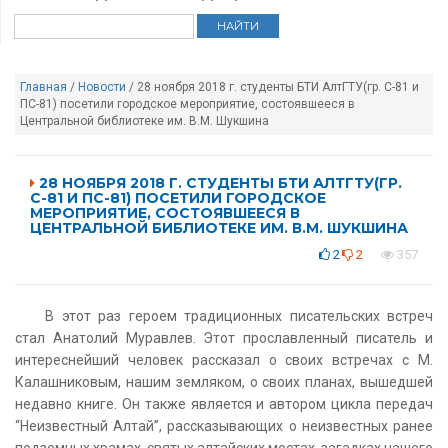
Главная
/
Новости
/ 28 ноября 2018 г. студенты БТИ АлтГТУ(гр. С-81 и
ПС-81) посетили городское мероприятие, состоявшееся в
Центральной библиотеке им. В.М. Шукшина
28 НОЯБРЯ 2018 Г. СТУДЕНТЫ БТИ АЛТГТУ(ГР.
С-81 И ПС-81) ПОСЕТИЛИ ГОРОДСКОЕ
МЕРОПРИЯТИЕ, СОСТОЯВШЕЕСЯ В
ЦЕНТРАЛЬНОЙ БИБЛИОТЕКЕ ИМ. В.М. ШУКШИНА
2
2
357
В этот раз героем традиционных писательских встреч
стал Анатолий Муравлев. Этот прославленный писатель и
интереснейший человек рассказал о своих встречах с М.
Калашниковым, нашим земляком, о своих планах, вышедшей
недавно книге. Он также является и автором цикла передач
“Неизвестный Алтай”, рассказывающих о неизвестных ранее
подземных храмах, святых алтайских местах, загадках нашего