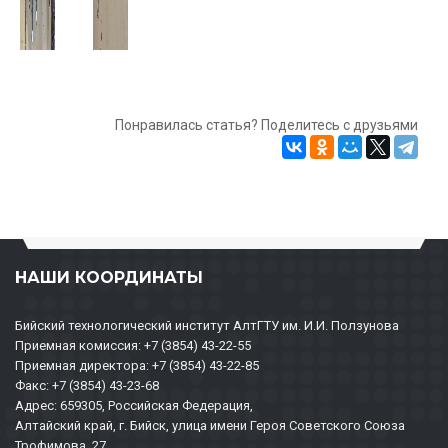
Понравилась статья? Поделитесь с друзьями
НАШИ КООРДИНАТЫ
Бийский технологический институт АлтГТУ им. И.И. Ползунова
Приемная комиссия: +7 (3854) 43-22-55
Приемная директора: +7 (3854) 43-22-85
Факс: +7 (3854) 43-23-68
Адрес: 659305, Российская Федерация,
Алтайский край, г. Бийск, улица имени Героя Советского Союза
Трофимова, 27