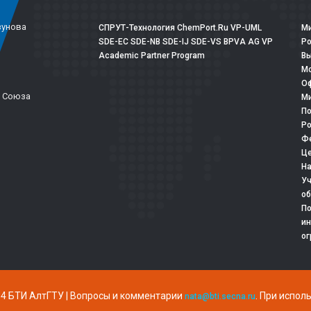
зунова
СПРУТ-Технология
ChemPort.Ru
VP-UML
Ми
SDE-EC
SDE-NB
SDE-IJ
SDE-VS
BPVA
AG
VP
Р
Academic Partner Program
Вы
Мо
Оф
о Союза
Ми
По
Ро
Фе
Це
На
Уч
об
По
ин
ог
4 БТИ АлтГТУ | Вопросы и комментарии
. При испол
nata@bti.secna.ru