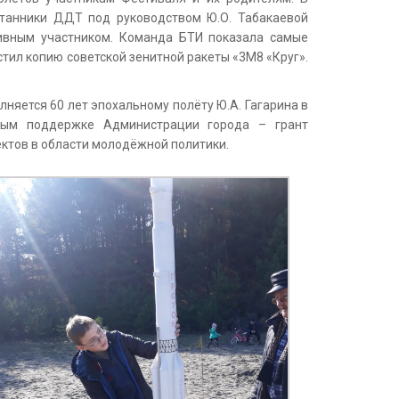
итанники ДДТ под руководством Ю.О. Табакаевой
тивным участником. Команда БТИ показала самые
тил копию советской зенитной ракеты «3М8 «Круг».
няется 60 лет эпохальному полёту Ю.А. Гагарина в
ным поддержке Администрации города – грант
ктов в области молодёжной политики.