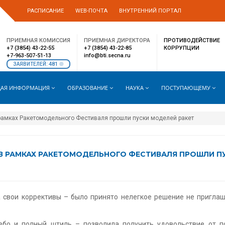
РАСПИСАНИЕ
WEB-ПОЧТА
ВНУТРЕННИЙ ПОРТАЛ
ПРИЕМНАЯ КОМИССИЯ
ПРИЕМНАЯ ДИРЕКТОРА
ПРОТИВОДЕЙСТВИЕ
+7 (3854) 43-22-55
+7 (3854) 43-22-85
КОРРУПЦИИ
+7-963-507-51-13
info@bti.secna.ru
481
ЗАЯВИТЕЛЕЙ:
АЯ ИНФОРМАЦИЯ
ОБРАЗОВАНИЕ
НАУКА
ПОСТУПАЮЩЕМУ
в рамках Ракетомодельного Фестиваля прошли пуски моделей ракет
» В РАМКАХ РАКЕТОМОДЕЛЬНОГО ФЕСТИВАЛЯ ПРОШЛИ 
 свои коррективы – было принято нелегкое решение не приглаш
ебо и полный штиль – позволила получить удовольствие от п