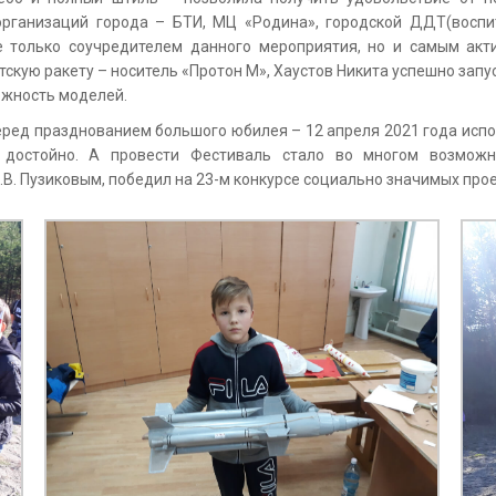
организаций города – БТИ, МЦ «Родина», городской ДДТ(восп
не только соучредителем данного мероприятия, но и самым ак
скую ракету – носитель «Протон М», Хаустов Никита успешно запус
ожность моделей.
ред празднованием большого юбилея – 12 апреля 2021 года испол
о достойно. А провести Фестиваль стало во многом возмож
. Пузиковым, победил на 23-м конкурсе социально значимых прое