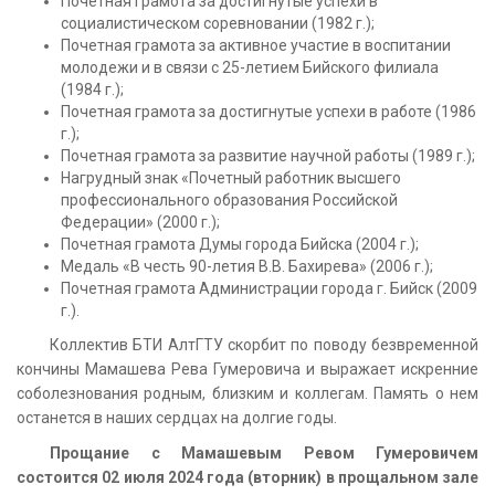
Почетная грамота за достигнутые успехи в
социалистическом соревновании (1982 г.);
Почетная грамота за активное участие в воспитании
молодежи и в связи с 25-летием Бийского филиала
(1984 г.);
Почетная грамота за достигнутые успехи в работе (1986
г.);
Почетная грамота за развитие научной работы (1989 г.);
Нагрудный знак «Почетный работник высшего
профессионального образования Российской
Федерации» (2000 г.);
Почетная грамота Думы города Бийска (2004 г.);
Медаль «В честь 90-летия В.В. Бахирева» (2006 г.);
Почетная грамота Администрации города г. Бийск (2009
г.).
Коллектив БТИ АлтГТУ скорбит по поводу безвременной
кончины Мамашева Рева Гумеровича и выражает искренние
соболезнования родным, близким и коллегам. Память о нем
останется в наших сердцах на долгие годы.
Прощание с Мамашевым Ревом Гумеровичем
состоится 02 июля 2024 года (вторник) в прощальном зале