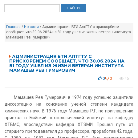
Главная
/
Новости
/ Администрация БТИ АлтГТУ с прискорбием
сообщает, что 30.06.2024 на 81 году ушел из жизни ветеран института
Мамашев Рев Гумерович
АДМИНИСТРАЦИЯ БТИ АЛТГТУ С
ПРИСКОРБИЕМ СООБЩАЕТ, ЧТО 30.06.2024 НА
81 ГОДУ УШЕЛ ИЗ ЖИЗНИ ВЕТЕРАН ИНСТИТУТА
МАМАШЕВ РЕВ ГУМЕРОВИЧ
0
0
45
Мамашев Рев Гумерович в 1974 году успешно защитили
диссертацию на соискание ученой степени кандидата
химических наук. В 1976 году Мамашев Р.Г. по приглашению
приехал в Бийский технологический институт на кафедру
ХТВМС, впоследствии кафедра ХТЭМИ. Прошел путь от
старшего преподавателя до профессора, проработав 42 года.
С 1980 по 1983 год Мамашев Р.Г. был заместителем