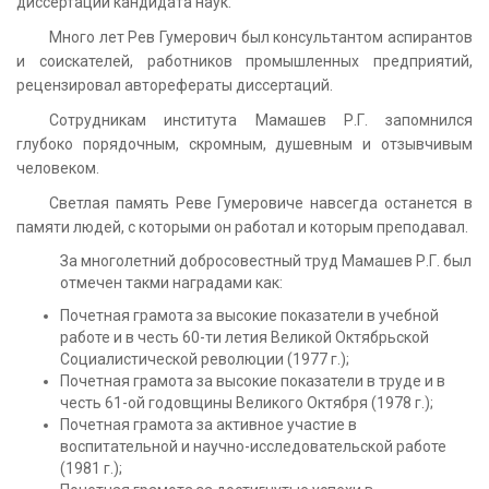
диссертации кандидата наук.
Много лет Рев Гумерович был консультантом аспирантов
и соискателей, работников промышленных предприятий,
рецензировал авторефераты диссертаций.
Сотрудникам института Мамашев Р.Г. запомнился
глубоко порядочным, скромным, душевным и отзывчивым
человеком.
Светлая память Реве Гумеровиче навсегда останется в
памяти людей, с которыми он работал и которым преподавал.
За многолетний добросовестный труд Мамашев Р.Г. был
отмечен такми наградами как:
Почетная грамота за высокие показатели в учебной
работе и в честь 60-ти летия Великой Октябрьской
Социалистической революции (1977 г.);
Почетная грамота за высокие показатели в труде и в
честь 61-ой годовщины Великого Октября (1978 г.);
Почетная грамота за активное участие в
воспитательной и научно-исследовательской работе
(1981 г.);