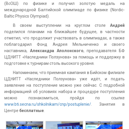
(ВсОШ) по физике и получил золотую медаль на
международной Балтийской олимпиаде по физике (Nordic-
Baltic Physics Olympiad).
В своем выступлении на круглом столе
Андрей
поделился планами на ближайшее будущее, в частности
отметил, что продолжит участвовать в олимпиадах, а также
поблагодарил Фонд Андрея Мельниченко и своего
наставника,
Александра Аполонского
, преподавателя БФ
ЦДНИТТ «Наследники Ползунова» за помощь и поддержку в
подготовке к турнирам столь высокого уровня.
Напоминаем, что приемная кампания в Бийском филиале
ЦДНИТТ «Наследники Ползунова» уже идёт, и подать
заявление на поступление можно уже сейчас. С подробной
информацией об условиях набора и процедуре поступления
можно познакомиться, пройдя по ссылке
www.bti.secna.ru/shkolnikam/cnp/postuplenie/
. Занятия в
Центре
бесплатные
.