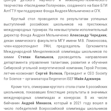
творчества «Наследники Ползунова», созданного на базе БТИ
АлтГТУ при поддержке Фонда Андрея Мельниченко и СГК.
Круглый стол проводился по результатам успешных
выступлений российских школьников на престижных
международных турнирах. На нем выступили исполнительный
директор Фонда Андрея Мельниченко
Александр Чередник
,
декан химического факультета МГУ имени М.В. Ломоносова,
член-корреспондент РАН, председатель Оргкомитета
Международной Менделеевской олимпиады школьников по
химии
Степан Калмыков
, руководитель направления
департамента управления талантами, развития и обучения
Сибирской угольной энергетической компании, Герой России,
летчик-космонавт
Сергей Волков
, Президент и СЕО Society
for Science – организатора Regeneron ISEF
Майя Аджмера
.
Кроме того, спикерами круглого стола стали 6 российских
школьников, показавших блестящие результаты в значимых
международных олимпиадах и конкурсах. В их числе
бийчанин
Андрей Минаков
, который в 2021 году вошел в
число победителей Всероссийской олимпиады школьников