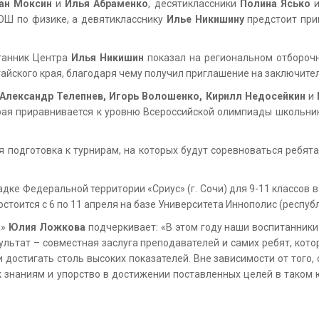
ван Моксин
и
Илья Абраменко
, десятиклассники
Полина Ясько
ОШ по физике, а девятикласснику
Илье Никишину
предстоит прин
итанник Центра
Илья Никишин
показал на региональном отбороч
лтайского края, благодаря чему получил приглашение на заключит
Александр Телепнев, Игорь Волошенко, Кирилл Недосейкин
и
рая приравнивается к уровню Всероссийской олимпиады школьник
 подготовка к турнирам, на которых будут соревноваться ребята
е Федеральной территории «Сриус» (г. Сочи) для 9-11 классов в пе
стоится с 6 по 11 апреля на базе Университета Иннополис (республ
а»
Юлия Ложкова
подчеркивает: «В этом году наши воспитанники 
зультат – совместная заслуга преподавателей и самих ребят, к
остигать столь высоких показателей. Вне зависимости от того, 
 к знаниям и упорство в достижении поставленных целей в тако