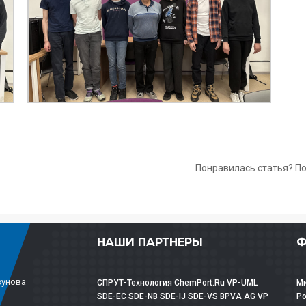
Понравилась статья? П
НАШИ ПАРТНЕРЫ
Ф
зунова
СПРУТ-Технология
ChemPort.Ru
VP-UML
Ми
SDE-EC
SDE-NB
SDE-IJ
SDE-VS
BPVA
AG
VP
Р