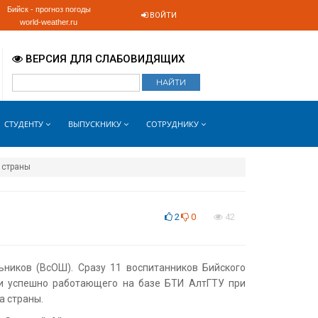
Бийск - прогноз погоды
ВОЙТИ
world-weather.ru
ВЕРСИЯ ДЛЯ СЛАБОВИДЯЩИХ
СТУДЕНТУ
ВЫПУСКНИКУ
СОТРУДНИКУ
 страны
2
0
42
ников (ВсОШ). Сразу 11 воспитанников Бийского
 и успешно работающего на базе БТИ АлтГТУ при
а страны.