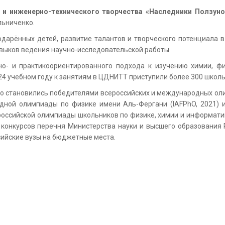
 и инженерно-технического творчества «Наследники Ползун
ьниченко.
арённых детей, развитие талантов и творческого потенциала в 
выков ведения научно-исследовательской работы.
о- и практикоориентированного подхода к изучению химии, фи
24 учебном году к занятиям в ЦДНИТТ приступили более 300 школь
о становились победителями всероссийских и международных оли
ой олимпиады по физике имени Аль-Фергани (IAFPhO, 2021) и 
сероссийской олимпиады школьников по физике, химии и информати
 конкурсов перечня Министерства науки и высшего образования 
сийские вузы на бюджетные места.