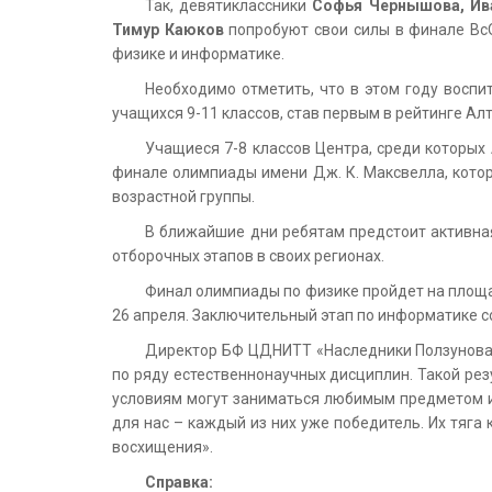
Так, девятиклассники
Софья Чернышова, И
Тимур Каюков
попробуют свои силы в финале Вс
физике и информатике.
Необходимо отметить, что в этом году восп
учащихся 9-11 классов, став первым в рейтинге А
Учащиеся 7-8 классов Центра, среди которых
финале олимпиады имени Дж. К. Максвелла, кото
возрастной группы.
В ближайшие дни ребятам предстоит активная
отборочных этапов в своих регионах.
Финал олимпиады по физике пройдет на площадк
26 апреля. Заключительный этап по информатике со
Директор БФ ЦДНИТТ «Наследники Ползунов
по ряду естественнонаучных дисциплин. Такой ре
условиям могут заниматься любимым предметом и д
для нас – каждый из них уже победитель. Их тяга
восхищения».
Справка: