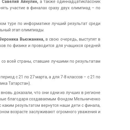
и
Савелий Айнулин,
а также одиннадцатиклассник
ять участие в финалах сразу двух олимпиад – по
ном туре по информатике лучший результат среди
ельный этап олимпиады.
Вероника Вьюжанина,
в свою очередь, выступят в
ов по физике и проводится для учащихся средней
 со всей страны, ставшие лучшими по результатам
риод с 21 по 27 марта, а для 7-8 классов – с 21 по
ика Татарстан).
вновь доказали, что они одни из лучших в регионе
оторые благодаря создаваемым Фондом Мельниченко
с каким результатом вернутся наши дети с финала,
м юном возрасте заслуживают огромного уважения и