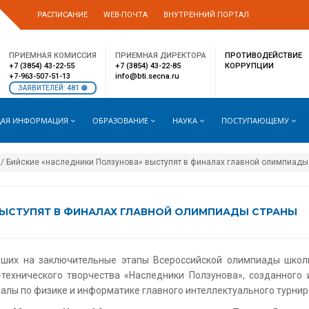
РАСПИСАНИЕ
WEB-ПОЧТА
ВНУТРЕННИЙ ПОРТАЛ
ПРИЕМНАЯ КОМИССИЯ
ПРИЕМНАЯ ДИРЕКТОРА
ПРОТИВОДЕЙСТВИЕ
+7 (3854) 43-22-55
+7 (3854) 43-22-85
КОРРУПЦИИ
+7-963-507-51-13
info@bti.secna.ru
481
ЗАЯВИТЕЛЕЙ:
АЯ ИНФОРМАЦИЯ
ОБРАЗОВАНИЕ
НАУКА
ПОСТУПАЮЩЕМУ
/ Бийские «наследники Ползунова» выступят в финалах главной олимпиады
ВЫСТУПЯТ В ФИНАЛАХ ГЛАВНОЙ ОЛИМПИАДЫ СТРАНЫ
дших на заключительные этапы Всероссийской олимпиады школь
-технического творчества «Наследники Ползунова», созданного
лы по физике и информатике главного интеллектуального турнир