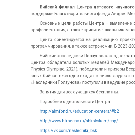
Бийский филиал Центра детского научного
поддержке Благотворительного фонда Андрея Мел
Основные цели работы Центра – выявление од
профориентация, а также привитие школьникам на
Центр ориентируется на реализацию проектн
программирования, а также астрономии. В 2023-20
Бийские «наследники Ползунова» неоднократн
Центра обладатели золотых медалей Международн
Physics Olympiad, 2021), победители и призеры В
юных бийчан ежегодно входят в число лауреатов
«Наследники Ползунова» поступили в ведущие рос
Занятия для всех учащихся бесплатны.
Подробнее о деятельности Центра:
http://aimfond.ru/education-centers/#b2
http://www.bti.secna.ru/shkolnikam/cnp/
https://vk.com/nasledniki_bsk