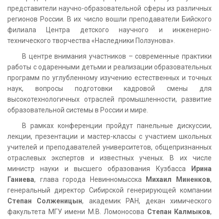
представители научно-образовательной сферы из различных
регионов России. В их число вошли преподаватели Бийского
филиала Центра детского научного и инженерно-
технического творчества «Наследники Ползунова».
В центре внимания участников – современные практики
работы с одаренными детьми и реализации образовательных
программ по углубленному изучению естественных и точных
наук, вопросы подготовки кадровой смены для
высокотехнологичных отраслей промышленности, развитие
образовательной системы в России и мире.
В рамках конференции пройдут панельные дискуссии,
лекции, презентации и мастер-классы с участием школьных
учителей и преподавателей университетов, общепризнанных
отраслевых экспертов и известных ученых. В их числе
министр науки и высшего образования Кузбасса
Ирина
Ганиева
, глава города Невинномысска
Михаил Миненков
,
генеральный директор Сибирской генерирующей компании
Степан Солженицын
, академик РАН, декан химического
факультета МГУ имени М.В. Ломоносова
Степан Калмыков
,