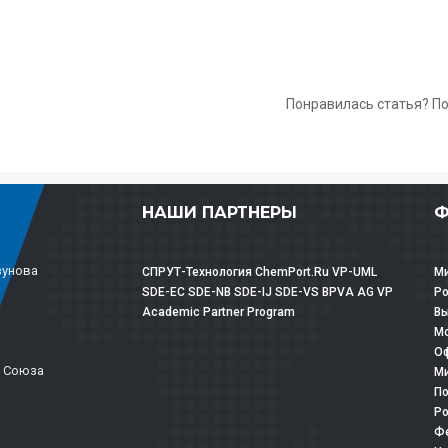
Понравилась статья? П
НАШИ ПАРТНЕРЫ
Ф
зунова
СПРУТ-Технология
ChemPort.Ru
VP-UML
Ми
SDE-EC
SDE-NB
SDE-IJ
SDE-VS
BPVA
AG
VP
Р
Academic Partner Program
Вы
Мо
Оф
о Союза
Ми
По
Ро
Фе