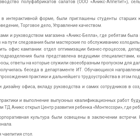
изводство полуфабрикатов салатов (ООО «Аникс-Аппетит»), се
 в интерактивной форме, были приглашены студенты старших 
оведение, Торговое дело, Управление качеством.
ами и руководством магазина «Аникс-Белла», где ребятам была 
на пути следования были мастерские по обслуживанию холодильн
тить офис кампании: отдел оптимизации бизнес-процессов, деп
 подразделения была представлена ведущими специалистами, к
просы, ответы на которые служили своеобразным пропуском для д
получилась беседа в департаменте ИТ. Обучающихся направлени
 прохождения практики и дальнейшего трудоустройства в этом по
 дизайну офиса, вкладу руководства и самих сотрудников в со
практики и выполнение выпускных квалификационных работ буду
ии ТД Аникс открыл Центр развития ребенка «Монтессори», где ре
корпоративная культура были освещены в заключении встречи. Н
онала.
 чаепития стол.