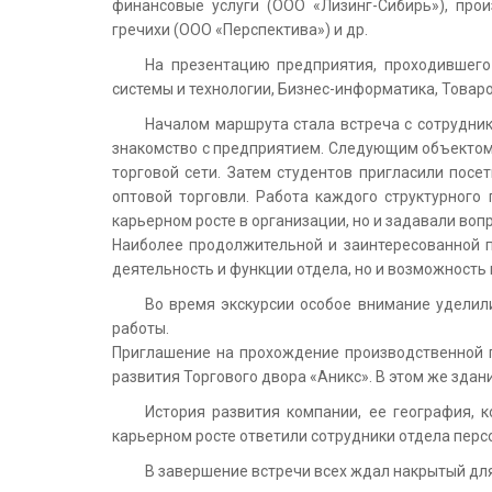
финансовые услуги (ООО «Лизинг-Сибирь»), про
гречихи (ООО «Перспектива») и др.
На презентацию предприятия, проходившего
системы и технологии, Бизнес-информатика, Товар
Началом маршрута стала встреча с сотрудник
знакомство с предприятием. Следующим объектом 
торговой сети. Затем студентов пригласили посе
оптовой торговли. Работа каждого структурного
карьерном росте в организации, но и задавали во
Наиболее продолжительной и заинтересованной 
деятельность и функции отдела, но и возможность
Во время экскурсии особое внимание уделили
работы.
Приглашение на прохождение производственной 
развития Торгового двора «Аникс». В этом же здан
История развития компании, ее география, 
карьерном росте ответили сотрудники отдела перс
В завершение встречи всех ждал накрытый для