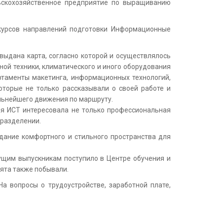
льскохозяйственное предприятие по выращиванию
курсов направлений подготовки Информационные
выдана карта, согласно которой и осуществлялось
ой техники, климатического и иного оборудования
артаменты макетинга, информационных технологий,
оторые не только рассказывали о своей работе и
альнейшего движения по маршруту.
я ИСТ интересовала не только профессиональная
дразделении.
здание комфортного и стильного пространства для
щим выпускникам поступило в Центре обучения и
бята также побывали.
а вопросы о трудоустройстве, заработной плате,