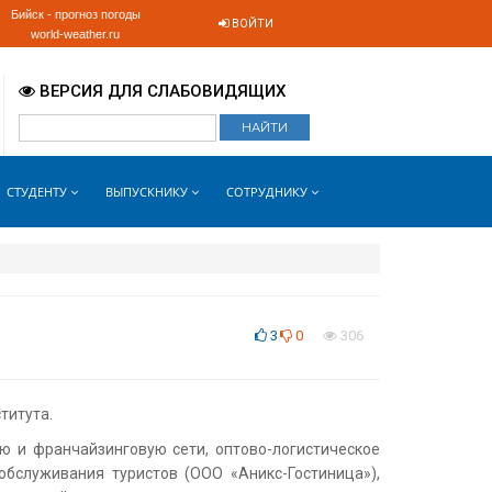
Бийск - прогноз погоды
ВОЙТИ
world-weather.ru
ВЕРСИЯ ДЛЯ СЛАБОВИДЯЩИХ
СТУДЕНТУ
ВЫПУСКНИКУ
СОТРУДНИКУ
3
0
306
титута.
ю и франчайзинговую сети, оптово-логистическое
обслуживания туристов (ООО «Аникс-Гостиница»),