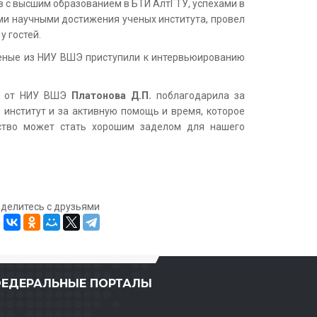
в с высшим образованием в БТИ АлтГТУ, успехами в
ми научными достижения ученых института, провел
у гостей.
ученые из НИУ ВШЭ приступили к интервьюированию
пы от НИУ ВШЭ
Платонова Д.П.
поблагодарила за
ш институт и за активную помощь и время, которое
мство может стать хорошим заделом для нашего
оделитесь с друзьями
ЕДЕРАЛЬНЫЕ ПОРТАЛЫ