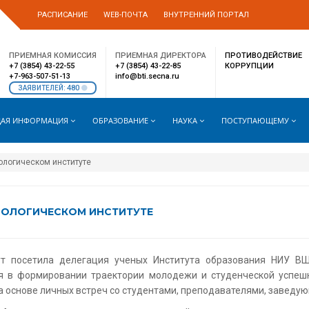
РАСПИСАНИЕ
WEB-ПОЧТА
ВНУТРЕННИЙ ПОРТАЛ
ПРИЕМНАЯ КОМИССИЯ
ПРИЕМНАЯ ДИРЕКТОРА
ПРОТИВОДЕЙСТВИЕ
+7 (3854) 43-22-55
+7 (3854) 43-22-85
КОРРУПЦИИ
+7-963-507-51-13
info@bti.secna.ru
480
ЗАЯВИТЕЛЕЙ:
АЯ ИНФОРМАЦИЯ
ОБРАЗОВАНИЕ
НАУКА
ПОСТУПАЮЩЕМУ
ологическом институте
НОЛОГИЧЕСКОМ ИНСТИТУТЕ
тут посетила делегация ученых Института образования НИУ В
ая в формировании траектории молодежи и студенческой успешн
на основе личных встреч со студентами, преподавателями, заведу