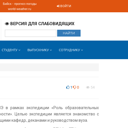
Бийск - прогноз погоды
ВОЙТИ
world-weather.ru
ВЕРСИЯ ДЛЯ СЛАБОВИДЯЩИХ
СТУДЕНТУ
ВЫПУСКНИКУ
СОТРУДНИКУ
1
0
54
ШЭ в рамках экспедиции «Роль образовательных
ости». Целью экспедиции является знакомство с
ющими кафедр, деканами и руководством вуза.