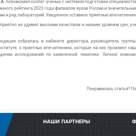
.А.
познакомил коллег-ученых с системой подготовки специалисто
анного рейтинга 2023 года филиалов вузов России и значительны
рии и ряд лабораторий. Увиденное оставило приятные впечатления 
е приятно их удивил высоким качеством и низким уровнем цен, 
педиция собралась в кабинете директора, руководитель груп
ституте, о приятных впечатлениях, которые на них произвел на
едении исследований по заявленной тематике. Личное знако
Понравилась статья? П
НАШИ ПАРТНЕРЫ
Ф