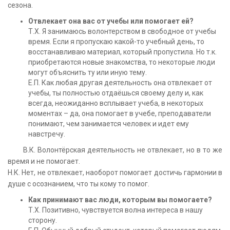
сезона.
Отвлекает она вас от учебы или помогает ей?
Т.Х. Я занимаюсь волонтерством в свободное от учебы
время. Если я пропускаю какой-то учебный день, то
восстанавливаю материал, который пропустила. Но т.к.
приобретаются новые знакомства, то некоторые люди
могут объяснить ту или иную тему.
Е.П. Как любая другая деятельность она отвлекает от
учебы, ты полностью отдаёшься своему делу и, как
всегда, неожиданно всплывает учеба, в некоторых
моментах – да, она помогает в учебе, преподаватели
понимают, чем занимается человек и идет ему
навстречу.
В.К. Волонтёрская деятельность не отвлекает, но в то же
время и не помогает.
Н.К. Нет, не отвлекает, наоборот помогает достичь гармонии в
душе с осознанием, что ты кому то помог.
Как принимают вас люди, которым вы помогаете?
Т.Х. Позитивно, чувствуется волна интереса в нашу
сторону.