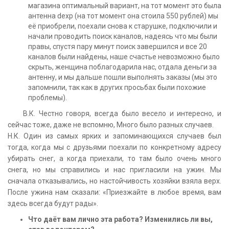
магазина оптимальный вариант, на тот момент это была
антенна dexp (на тот момент она стоила 550 рублей) мы
её приобрели, поехали снова к старушке, подключили и
начали проводить поиск каналов, надеясь что мы были
правы, спустя пару минут поиск завершился и все 20
каналов были найдены, наше счастье невозможно было
скрыть, женщина поблагодарила нас, отдала деньги за
антенну, и мы дальше пошли выполнять заказы (мы это
запомнили, так как в других просьбах были похожие
проблемы).
В.К. Честно говоря, всегда было весело и интересно, и
сейчас тоже, даже не вспомню, Много было разных случаев.
Н.К. Один из самых ярких и запоминающихся случаев был
тогда, когда мы с друзьями поехали по конкретному адресу
убирать снег, а когда приехали, то там было очень много
снега, но мы справились и нас пригласили на ужин. Мы
сначала отказывались, но настойчивость хозяйки взяла верх.
После ужина нам сказали: «Приезжайте в любое время, вам
здесь всегда будут рады».
Что даёт вам лично эта работа? Изменились ли вы,