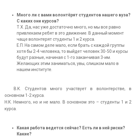
Много ли с вами волонтёрят студентов нашего вуза?
С каких они курсов?
Т.Х. Да, нас уже достаточно много, но мы все равно
привлекаем ребят в это движение. В данный момент
чаще волонтерят студенты 1 и 2 курса.
Е.П. На самом деле мало, если брать с каждой группы
хотя бы 2-4 человека, то выйдет человек 30-50 и курсы
будут разные, начиная с 1-го заканчивая 3-им.
Желающих этим заниматься, увы, слишком мало в
нашем институте.
В.К. Студентов много участвует в волонтерстве, в
основном 1-2 курса.
Н.К. Немного, но и не мало. В основном это – студенты 1 и 2
курса.
Какая работа ведется сейчас? Есть ли в ней риски?
Какие?