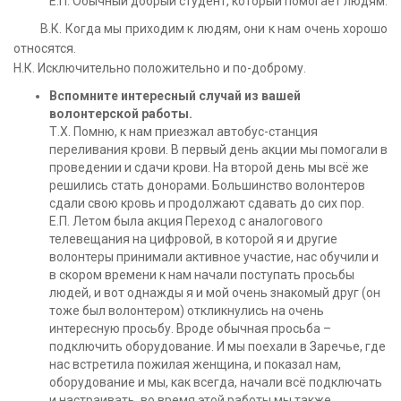
Е.П. Обычный добрый студент, который помогает людям.
В.К. Когда мы приходим к людям, они к нам очень хорошо
относятся.
Н.К. Исключительно положительно и по-доброму.
Вспомните интересный случай из вашей
волонтерской работы.
Т.Х. Помню, к нам приезжал автобус-станция
переливания крови. В первый день акции мы помогали в
проведении и сдачи крови. На второй день мы всё же
решились стать донорами. Большинство волонтеров
сдали свою кровь и продолжают сдавать до сих пор.
Е.П. Летом была акция Переход с аналогового
телевещания на цифровой, в которой я и другие
волонтеры принимали активное участие, нас обучили и
в скором времени к нам начали поступать просьбы
людей, и вот однажды я и мой очень знакомый друг (он
тоже был волонтером) откликнулись на очень
интересную просьбу. Вроде обычная просьба –
подключить оборудование. И мы поехали в Заречье, где
нас встретила пожилая женщина, и показал нам,
оборудование и мы, как всегда, начали всё подключать
и настраивать, во время этой работы мы также