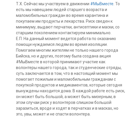
Т.Х. Сейчас мы участвуем в движении
#МыВместе
. То
есть мы навещаем людей старшего возраста и
маломобильных граждан во время карантина и
покупаем им продукты и лекарства. Риск сведен к
минимуму, выдают перчатки, антисептики и маски, со
старшим поколением контактируем минимально.
Е.П. На данный момент ведется работа по оказанию
помощи нуждаемся людям во время изоляции.
Помогаем многим жителям не только нашего города
Бийска, но и других, поэтому была создана акция
#МыВместе в которой принимают участие как
волонтеры нашего города, так и студенческие отряды,
суть заключается в том, что в настоящий момент мы
помогает пожилым и маломобильным гражданам с
покупкой продуктов и медикаментов, которые сегодня
вынуждены находится дома. В каждой работе есть риск,
он может быть большой, а может быть мизерным, в
этом случаи риск у волонтеров слишком большой
заразиться, вроде и ходят в перчатках и в масках, но
это, увы, может и не спасти волонтера.