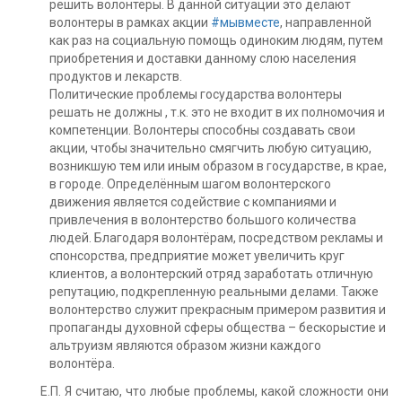
решить волонтеры. В данной ситуации это делают
волонтеры в рамках акции
#мывместе
, направленной
как раз на социальную помощь одиноким людям, путем
приобретения и доставки данному слою населения
продуктов и лекарств.
Политические проблемы государства волонтеры
решать не должны , т.к. это не входит в их полномочия и
компетенции. Волонтеры способны создавать свои
акции, чтобы значительно смягчить любую ситуацию,
возникшую тем или иным образом в государстве, в крае,
в городе. Определённым шагом волонтерского
движения является содействие с компаниями и
привлечения в волонтерство большого количества
людей. Благодаря волонтёрам, посредством рекламы и
спонсорства, предприятие может увеличить круг
клиентов, а волонтерский отряд заработать отличную
репутацию, подкрепленную реальными делами. Также
волонтерство служит прекрасным примером развития и
пропаганды духовной сферы общества – бескорыстие и
альтруизм являются образом жизни каждого
волонтёра.
Е.П. Я считаю, что любые проблемы, какой сложности они