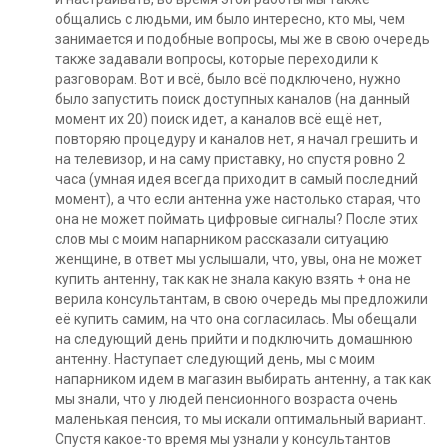
общались с людьми, им было интересно, кто мы, чем
занимается и подобные вопросы, мы же в свою очередь
также задавали вопросы, которые переходили к
разговорам. Вот и всё, было всё подключено, нужно
было запустить поиск доступных каналов (на данный
момент их 20) поиск идет, а каналов всё ещё нет,
повторяю процедуру и каналов нет, я начал грешить и
на телевизор, и на саму приставку, но спустя ровно 2
часа (умная идея всегда приходит в самый последний
момент), а что если антенна уже настолько старая, что
она не может поймать цифровые сигналы? После этих
слов мы с моим напарником рассказали ситуацию
женщине, в ответ мы услышали, что, увы, она не может
купить антенну, так как не знала какую взять + она не
верила консультантам, в свою очередь мы предложили
её купить самим, на что она согласилась. Мы обещали
на следующий день прийти и подключить домашнюю
антенну. Наступает следующий день, мы с моим
напарником идем в магазин выбирать антенну, а так как
мы знали, что у людей пенсионного возраста очень
маленькая пенсия, то мы искали оптимальный вариант.
Спустя какое-то время мы узнали у консультантов