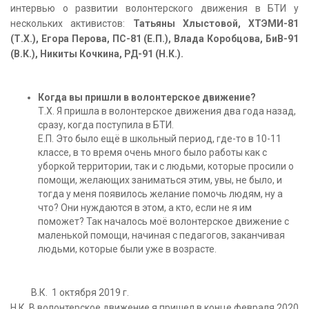
интервью о развитии волонтерского движения в БТИ у
нескольких активистов:
Татьяны Хлыстовой, ХТЭМИ-81
(Т.Х.), Егора Перова, ПС-81 (Е.П.), Влада Коробцова, БиВ-91
(В.К.), Никиты Кочкина, РД-91 (Н.К.).
Когда вы пришли в волонтерское движение?
Т.Х. Я пришла в волонтерское движения два года назад,
сразу, когда поступила в БТИ.
Е.П. Это было ещё в школьный период, где-то в 10-11
классе, в то время очень много было работы как с
уборкой территории, так и с людьми, которые просили о
помощи, желающих заниматься этим, увы, не было, и
тогда у меня появилось желание помочь людям, ну а
что? Они нуждаются в этом, а кто, если не я им
поможет? Так началось моё волонтерское движение с
маленькой помощи, начиная с педагогов, заканчивая
людьми, которые были уже в возрасте.
В.К. 1 октября 2019 г.
Н.К. В волонтерское движение я пришел в конце февраля 2020