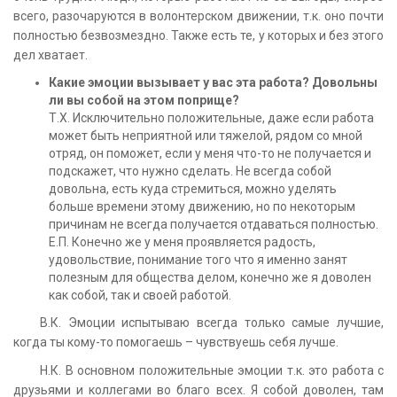
всего, разочаруются в волонтерском движении, т.к. оно почти
полностью безвозмездно. Также есть те, у которых и без этого
дел хватает.
Какие эмоции вызывает у вас эта работа? Довольны
ли вы собой на этом поприще?
Т.Х. Исключительно положительные, даже если работа
может быть неприятной или тяжелой, рядом со мной
отряд, он поможет, если у меня что-то не получается и
подскажет, что нужно сделать. Не всегда собой
довольна, есть куда стремиться, можно уделять
больше времени этому движению, но по некоторым
причинам не всегда получается отдаваться полностью.
Е.П. Конечно же у меня проявляется радость,
удовольствие, понимание того что я именно занят
полезным для общества делом, конечно же я доволен
как собой, так и своей работой.
В.К. Эмоции испытываю всегда только самые лучшие,
когда ты кому-то помогаешь – чувствуешь себя лучше.
Н.К. В основном положительные эмоции т.к. это работа с
друзьями и коллегами во благо всех. Я собой доволен, там