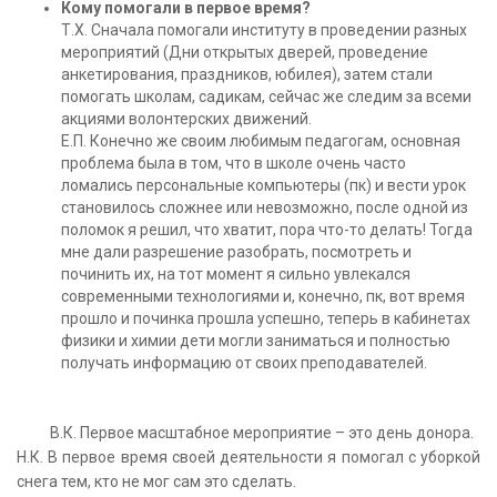
Кому помогали в первое время?
Т.Х. Сначала помогали институту в проведении разных
мероприятий (Дни открытых дверей, проведение
анкетирования, праздников, юбилея), затем стали
помогать школам, садикам, сейчас же следим за всеми
акциями волонтерских движений.
Е.П. Конечно же своим любимым педагогам, основная
проблема была в том, что в школе очень часто
ломались персональные компьютеры (пк) и вести урок
становилось сложнее или невозможно, после одной из
поломок я решил, что хватит, пора что-то делать! Тогда
мне дали разрешение разобрать, посмотреть и
починить их, на тот момент я сильно увлекался
современными технологиями и, конечно, пк, вот время
прошло и починка прошла успешно, теперь в кабинетах
физики и химии дети могли заниматься и полностью
получать информацию от своих преподавателей.
В.К. Первое масштабное мероприятие – это день донора.
Н.К. В первое время своей деятельности я помогал с уборкой
снега тем, кто не мог сам это сделать.