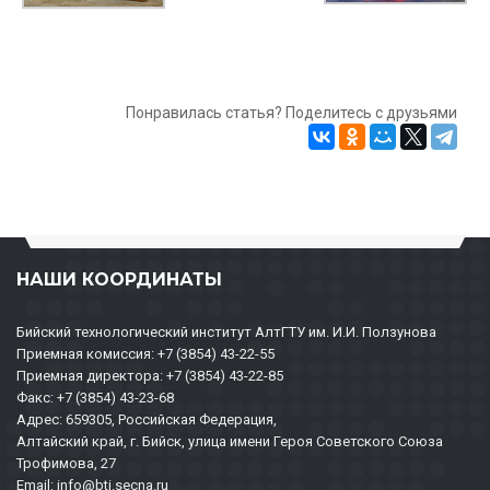
Понравилась статья? Поделитесь с друзьями
НАШИ КООРДИНАТЫ
Бийский технологический институт АлтГТУ им. И.И. Ползунова
Приемная комиссия: +7 (3854) 43-22-55
Приемная директора: +7 (3854) 43-22-85
Факс: +7 (3854) 43-23-68
Адрес: 659305, Российская Федерация,
Алтайский край, г. Бийск, улица имени Героя Советского Союза
Трофимова, 27
Email: info@bti.secna.ru