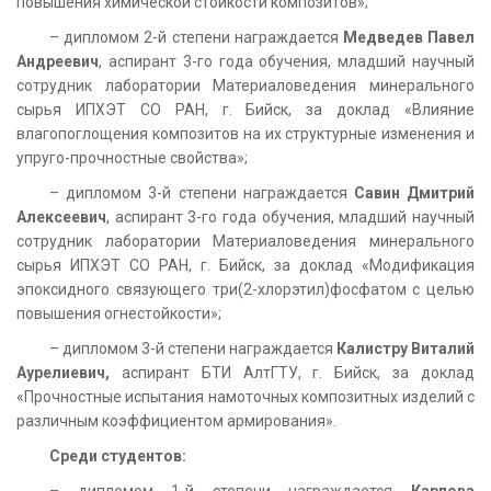
повышения химической стойкости композитов»;
– дипломом 2-й степени награждается
Медведев Павел
Андреевич
, аспирант 3-го года обучения, младший научный
сотрудник лаборатории Материаловедения минерального
сырья ИПХЭТ СО РАН, г. Бийск, за доклад «Влияние
влагопоглощения композитов на их структурные изменения и
упруго-прочностные свойства»;
– дипломом 3-й степени награждается
Савин Дмитрий
Алексеевич
, аспирант 3-го года обучения, младший научный
сотрудник лаборатории Материаловедения минерального
сырья ИПХЭТ СО РАН, г. Бийск, за доклад «Модификация
эпоксидного связующего три(2-хлорэтил)фосфатом с целью
повышения огнестойкости»;
– дипломом 3-й степени награждается
Калистру Виталий
Аурелиевич,
аспирант БТИ АлтГТУ, г. Бийск, за доклад
«Прочностные испытания намоточных композитных изделий с
различным коэффициентом армирования».
Среди студентов:
– дипломом 1-й степени награждается
Карпова