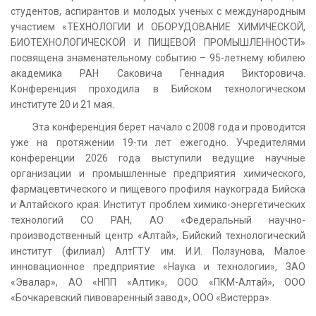
студентов, аспирантов и молодых ученых с международным
участием «ТЕХНОЛОГИИ И ОБОРУДОВАНИЕ ХИМИЧЕСКОЙ,
БИОТЕХНОЛОГИЧЕСКОЙ И ПИЩЕВОЙ ПРОМЫШЛЕННОСТИ»
посвящена знаменательному событию – 95-летнему юбилею
академика РАН Саковича Геннадия Викторовича.
Конференция проходила в Бийском технологическом
институте 20 и 21 мая.
Эта конференция берет начало с 2008 года и проводится
уже на протяжении 19-ти лет ежегодно. Учредителями
конференции 2026 года выступили ведущие научные
организации и промышленные предприятия химического,
фармацевтического и пищевого профиля наукограда Бийска
и Алтайского края: Институт проблем химико-энергетических
технологий СО РАН, АО «Федеральный научно-
производственный центр «Алтай», Бийский технологический
институт (филиал) АлтГТУ им. И.И. Ползунова, Малое
инновационное предприятие «Наука и технологии», ЗАО
«Эвалар», АО «НПП «Алтик», ООО «ПКМ-Алтай», ООО
«Бочкаревский пивоваренный завод», ООО «Вистерра».