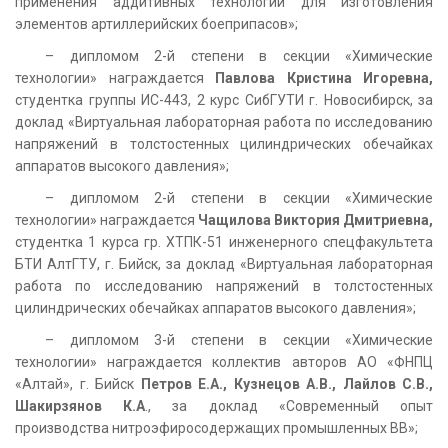
применения аддитивных технологий для изготовления
элементов артиллерийских боеприпасов»;
– дипломом 2-й степени в секции «Химические
технологии» награждается
Павлова Кристина Игоревна,
студентка группы ИС-443, 2 курс СибГУТИ г. Новосибирск, за
доклад «Виртуальная лабораторная работа по исследованию
напряжений в толстостенных цилиндрических обечайках
аппаратов высокого давления»;
– дипломом 2-й степени в секции «Химические
технологии» награждается
Чащилова Виктория Дмитриевна,
студентка 1 курса гр. ХТПК-51 инженерного спецфакультета
БТИ АлтГТУ, г. Бийск, за доклад «Виртуальная лабораторная
работа по исследованию напряжений в толстостенных
цилиндрических обечайках аппаратов высокого давления»;
– дипломом 3-й степени в секции «Химические
технологии» награждается коллектив авторов АО «ФНПЦ
«Алтай», г. Бийск
Петров Е.А., Кузнецов А.В., Лайлов С.В.,
Шакирзянов К.А
., за доклад «Современный опыт
производства нитроэфиросодержащих промышленных ВВ»;