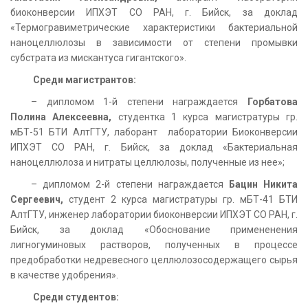
биоконверсии ИПХЭТ СО РАН, г. Бийск, за доклад
«Термогравиметрические характеристики бактериальной
наноцеллюлозы в зависимости от степени промывки
субстрата из мискантуса гигантского».
Среди магистрантов:
– дипломом 1-й степени награждается
Горбатова
Полина Алексеевна,
студентка 1 курса магистратуры гр.
мБТ-51 БТИ АлтГТУ, лаборант лаборатории Биоконверсии
ИПХЭТ СО РАН, г. Бийск, за доклад «Бактериальная
наноцеллюлоза и нитраты целлюлозы, полученные из нее»;
– дипломом 2-й степени награждается
Бацин Никита
Сергеевич,
студент 2 курса магистратуры гр. мБТ-41 БТИ
АлтГТУ, инженер лаборатории биоконверсии ИПХЭТ СО РАН, г.
Бийск, за доклад «Обоснование примененения
лигногуминовых растворов, полученных в процессе
предобработки недревесного целлюлозосодержащего сырья
в качестве удобрения».
Среди студентов: