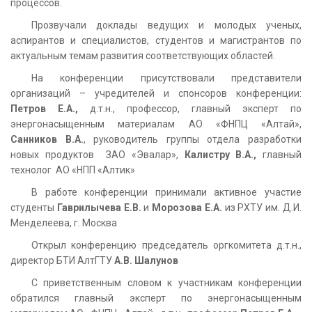
процессов.
Прозвучали доклады ведущих и молодых ученых,
аспирантов и специалистов, студентов и магистрантов по
актуальным темам развития соответствующих областей.
На конференции присутствовали представители
организаций – учредителей и спонсоров конференции:
Петров Е.А.,
д.т.н., профессор, главный эксперт по
энергонасыщенным материалам АО «ФНПЦ «Алтай»,
Санников В.А.
, руководитель группы отдела разработки
новых продуктов ЗАО «Эвалар»,
Калистру В.А.,
главный
технолог АО «НПП «Алтик»
В работе конференции принимали активное участие
студенты
Гаврилычева Е.В.
и
Морозова Е.А.
из РХТУ им. Д.И.
Менделеева, г. Москва
Открыл конференцию председатель оргкомитета д.т.н.,
директор БТИ АлтГТУ
А.В. Шалунов
С приветственным словом к участникам конференции
обратился главный эксперт по энергонасыщенным