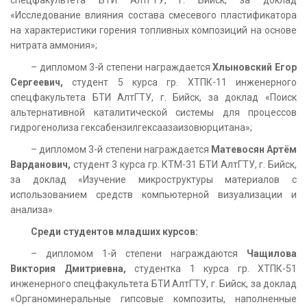
«Исследование влияния состава смесевого пластификатора
на характеристики горения топливных композиций на основе
нитрата аммония»;
– дипломом 3-й степени награждается
Хлыновский Егор
Сергеевич,
студент 5 курса гр. ХТПК-11 инженерного
спецфакультета БТИ АлтГТУ, г. Бийск, за доклад «Поиск
альтернативной каталитической системы для процессов
гидрогенолиза гексабензилгексаазаизовюрцитана»;
– дипломом 3-й степени награждается
Матевосян Артём
Варданович,
студент 3 курса гр. КТМ-31 БТИ АлтГТУ, г. Бийск,
за доклад «Изучение микроструктуры материалов с
использованием средств компьютерной визуализации и
анализа».
Среди студентов младших курсов:
– дипломом 1-й степени награждаются
Чащилова
Виктория Дмитриевна,
студентка 1 курса гр. ХТПК-51
инженерного спецфакультета БТИ АлтГТУ, г. Бийск, за доклад
«Органоминеральные гипсовые композиты, наполненные