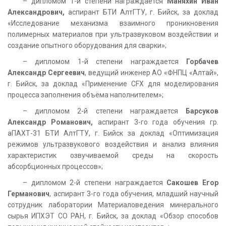
– дипломом 1-й степени награждается
Маняхин Иван
Александрович,
аспирант БТИ АлтГТУ, г. Бийск, за доклад
«Исследование механизма взаимного проникновения
полимерных материалов при ультразвуковом воздействии и
создание опытного оборудования для сварки»;
– дипломом 1-й степени награждается
Горбачев
Александр Сергеевич
, ведущий инженер АО «ФНПЦ «Алтай»,
г. Бийск, за доклад «Применение CFX для моделирования
процесса заполнения объёма наполнителем»;
– дипломом 2-й степени награждается
Барсуков
Александр Романович,
аспирант 3-го года обучения гр.
аПАХТ-31 БТИ АлтГТУ, г. Бийск за доклад «Оптимизация
режимов ультразвукового воздействия и анализ влияния
характеристик озвучиваемой среды на скорость
абсорбционных процессов»;
– дипломом 2-й степени награждается
Сакошев Егор
Германович
, аспирант 3-го года обучения, младший научный
сотрудник лаборатории Материаловедения минерального
сырья ИПХЭТ СО РАН, г. Бийск, за доклад «Обзор способов