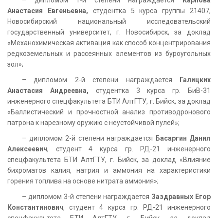
Анастасия Евгеньевна,
студентка 5 курса группы 21407,
Новосибирский национальный исследовательский
государственный университет, г. Новосибирск, за доклад
«Механохимическая активация как способ концентрирования
редкоземельных и рассеянных элементов из буроугольных
зол»;
– дипломом 2-й степени награждается
Галицких
Анастасия Андреевна,
студентка 3 курса гр. БиВ-31
инженерного спецфакультета БТИ АлтГТУ, г. Бийск, за доклад
«Баллистический и прочностной анализ противодронового
патрона к нарезному оружию с неустойчивой пулей»;
– дипломом 2-й степени награждается
Басаргин Данил
Алексеевич
, студент 4 курса гр. РД-21 инженерного
спецфакультета БТИ АлтГТУ, г. Бийск, за доклад «Влияние
бихроматов калия, натрия и аммония на характеристики
горения топлива на основе нитрата аммония»;
– дипломом 3-й степени награждается
Заздравных Егор
Константинович
, студент 4 курса гр. РД-21 инженерного
спецфакультета БТИ АлтГТУ, г. Бийск, за доклад