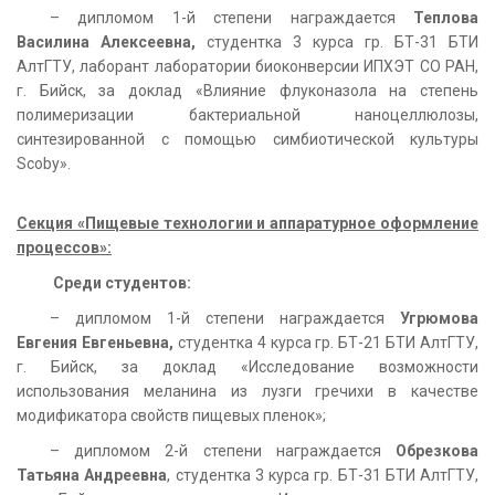
– дипломом 1-й степени награждается
Теплова
Василина Алексеевна,
студентка 3 курса гр. БТ-31 БТИ
АлтГТУ, лаборант лаборатории биоконверсии ИПХЭТ СО РАН,
г. Бийск, за доклад «Влияние флуконазола на степень
полимеризации бактериальной наноцеллюлозы,
синтезированной с помощью симбиотической культуры
Scoby».
Секция «Пищевые технологии и аппаратурное оформление
процессов»:
Среди студентов:
– дипломом 1-й степени награждается
Угрюмова
Евгения Евгеньевна,
студентка 4 курса гр. БТ-21 БТИ АлтГТУ,
г. Бийск, за доклад «Исследование возможности
использования меланина из лузги гречихи в качестве
модификатора свойств пищевых пленок»;
– дипломом 2-й степени награждается
Обрезкова
Татьяна Андреевна
, студентка 3 курса гр. БТ-31 БТИ АлтГТУ,