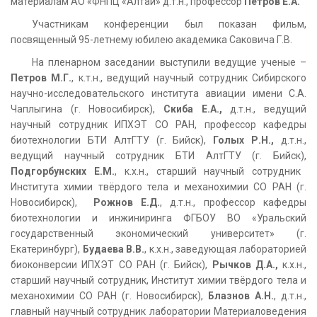
материалам АО «ФНПЦ «Алтай» д.т.н., профессор
Петров Е.А.
Участникам конференции был показан фильм,
посвященный 95-летнему юбилею академика Саковича Г.В.
На пленарном заседании выступили ведущие ученые –
Петров М.Г.
, к.т.н., ведущий научный сотрудник Сибирского
научно-исследовательского института авиации имени С.А.
Чаплыгина (г. Новосибирск),
Скиба Е.А.,
д.т.н., ведущий
научный сотрудник ИПХЭТ СО РАН, профессор кафедры
биотехнологии БТИ АлтГТУ (г. Бийск),
Голых Р.Н.,
д.т.н.,
ведущий научный сотрудник БТИ АлтГТУ (г. Бийск),
Подгорбунских Е.М.
, к.х.н., старший научный сотрудник
Института химии твёрдого тела и механохимии СО РАН (г.
Новосибирск),
Рожнов Е.Д.
, д.т.н., профессор кафедры
биотехнологии и инжиниринга ФГБОУ ВО «Уральский
государственный экономический университет» (г.
Екатеринбург),
Будаева В.В.
, к.х.н., заведующая лабораторией
биоконверсии ИПХЭТ СО РАН (г. Бийск),
Рычков Д.А.,
к.х.н.,
старший научный сотрудник, Институт химии твёрдого тела и
механохимии СО РАН (г. Новосибирск),
Блазнов А.Н.
, д.т.н.,
главный научный сотрудник лаборатории Материаловедения