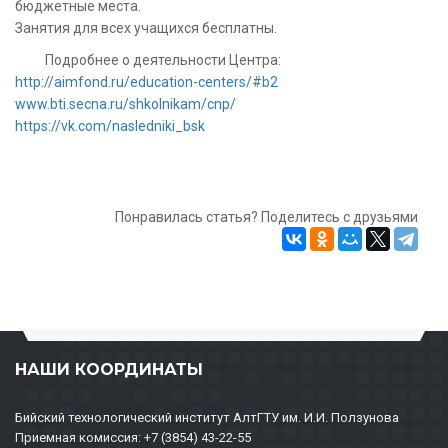
бюджетные места.
Занятия для всех учащихся бесплатны.
Подробнее о деятельности Центра:
http://aimfond.ru/education-centers/#b2
www.bti.secna.ru/shkolnikam/cnp/
https://vk.com/nasledniki_bsk
Понравилась статья? Поделитесь с друзьями
НАШИ КООРДИНАТЫ
Бийский технологический институт АлтГТУ им. И.И. Ползунова
Приемная комиссия: +7 (3854) 43-22-55