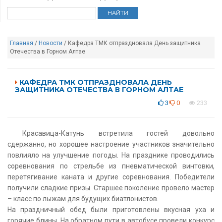
Главная
/
Новости
/ Кафедра ТМК отпраздновала День защитника
Отечества в Горном Алтае
КАФЕДРА ТМК ОТПРАЗДНОВАЛА ДЕНЬ
ЗАЩИТНИКА ОТЕЧЕСТВА В ГОРНОМ АЛТАЕ
3
0
233
Красавица-Катунь встретила гостей довольно
сдержанно, но хорошее настроение участников значительно
повлияло на улучшение погоды. На празднике проводились
соревнования по стрельбе из пневматической винтовки,
перетягивание каната и другие соревнования. Победители
получили сладкие призы. Старшее поколение провело мастер
– класс по лыжам для будущих биатлонистов.
На праздничный обед были приготовлены вкусная уха и
горячие блины. На обратном пути в автобусе провели конкурс