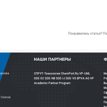
Понравилась статья? П
НАШИ ПАРТНЕРЫ
Ф
зунова
СПРУТ-Технология
ChemPort.Ru
VP-UML
Ми
SDE-EC
SDE-NB
SDE-IJ
SDE-VS
BPVA
AG
VP
Р
Academic Partner Program
Вы
Мо
Оф
о Союза
Ми
По