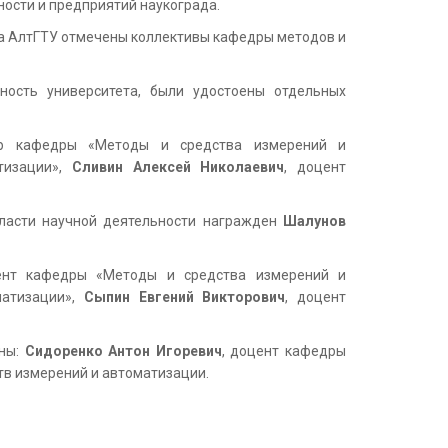
ности и предприятий наукограда.
ра АлтГТУ отмечены коллективы кафедры методов и
ность университета, были удостоены отдельных
ор кафедры «Методы и средства измерений и
тизации»,
Сливин Алексей Николаевич
, доцент
бласти научной деятельности награжден
Шалунов
ент кафедры «Методы и средства измерений и
матизации»,
Сыпин Евгений Викторович
, доцент
ены:
Сидоренко Антон Игоревич
, доцент кафедры
тв измерений и автоматизации.