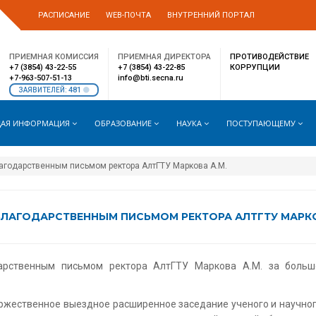
РАСПИСАНИЕ
WEB-ПОЧТА
ВНУТРЕННИЙ ПОРТАЛ
ПРИЕМНАЯ КОМИССИЯ
ПРИЕМНАЯ ДИРЕКТОРА
ПРОТИВОДЕЙСТВИЕ
+7 (3854) 43-22-55
+7 (3854) 43-22-85
КОРРУПЦИИ
+7-963-507-51-13
info@bti.secna.ru
481
ЗАЯВИТЕЛЕЙ:
АЯ ИНФОРМАЦИЯ
ОБРАЗОВАНИЕ
НАУКА
ПОСТУПАЮЩЕМУ
агодарственным письмом ректора АлтГТУ Маркова А.М.
ЛАГОДАРСТВЕННЫМ ПИСЬМОМ РЕКТОРА АЛТГТУ МАРКО
рственным письмом ректора АлтГТУ Маркова А.М. за больш
оржественное выездное расширенное заседание ученого и научног