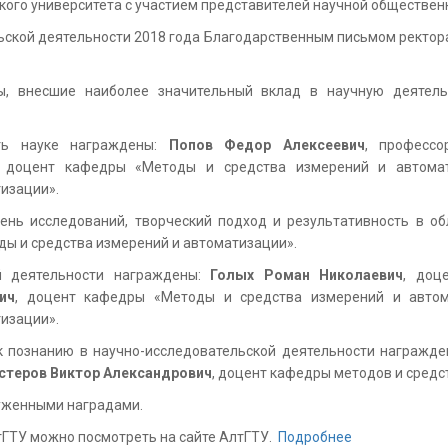
ского университета с участием представителей научной обществен
льской деятельности 2018 года Благодарственным письмом ректо
ы, внесшие наиболее значительный вклад в научную деятель
ть науке награждены:
Попов Федор Алексеевич
, професс
, доцент кафедры «Методы и средства измерений и автома
изации».
ень исследований, творческий подход и результативность в о
ы и средства измерений и автоматизации».
й деятельности награждены:
Голых Роман Николаевич
, доц
ич
, доцент кафедры «Методы и средства измерений и авто
изации».
к познанию в научно-исследовательской деятельности награжд
стеров Виктор Александрович
, доцент кафедры методов и средс
уженными наградами.
тГТУ можно посмотреть на сайте АлтГТУ.
Подробнее