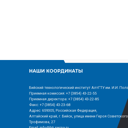
НАШИ КООРДИНАТЫ
Бийский технологический институт АлтГТУ им. И.И. Пол
Приемная комиссия: +7 (3854) 43-22-55
Приемная директора: +7 (3854) 43-22-85
Факс: +7 (3854) 43-23-68
Адрес: 659305, Российская Федерация,
Алтайский край, г. Бийск, улица имени Героя Советског
Трофимова, 27
Email: info@bti.secna.ru