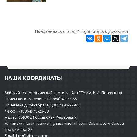
Понравилась статья? Поделитесь с друзьями
НАШИ КООРДИНАТЫ
Бийский технологический институт АлтГТУ им. И.И. Ползунова
Приемная комиссия: +7 (3854) 43-22-55
Приемная директора: +7 (3854) 43-22-85
Факс: +7 (3854) 43-23-68
Адрес: 659305, Российская Федерация,
Алтайский край, г. Бийск, улица имени Героя Советского Союза
Трофимова, 27
Email: info@bti.secna.ru