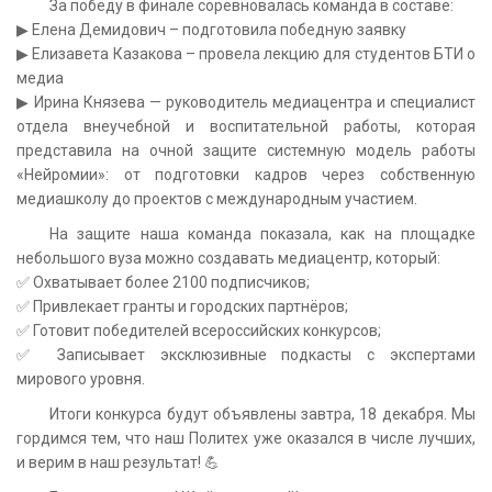
За победу в финале соревновалась команда в составе:
▶
Елена Демидович – подготовила победную заявку
▶
Елизавета Казакова – провела лекцию для студентов БТИ о
медиа
▶
Ирина Князева — руководитель медиацентра и специалист
отдела внеучебной и воспитательной работы, которая
представила на очной защите системную модель работы
«Нейромии»: от подготовки кадров через собственную
медиашколу до проектов с международным участием.
На защите наша команда показала, как на площадке
небольшого вуза можно создавать медиацентр, который:
✅
Охватывает более 2100 подписчиков;
✅
Привлекает гранты и городских партнёров;
✅
Готовит победителей всероссийских конкурсов;
✅
Записывает эксклюзивные подкасты с экспертами
мирового уровня.
Итоги конкурса будут объявлены завтра, 18 декабря. Мы
гордимся тем, что наш Политех уже оказался в числе лучших,
и верим в наш результат!
💪