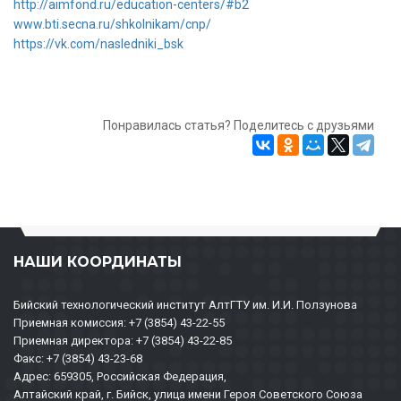
http://aimfond.ru/education-centers/#b2
www.bti.secna.ru/shkolnikam/cnp/
https://vk.com/nasledniki_bsk
Понравилась статья? Поделитесь с друзьями
НАШИ КООРДИНАТЫ
Бийский технологический институт АлтГТУ им. И.И. Ползунова
Приемная комиссия: +7 (3854) 43-22-55
Приемная директора: +7 (3854) 43-22-85
Факс: +7 (3854) 43-23-68
Адрес: 659305, Российская Федерация,
Алтайский край, г. Бийск, улица имени Героя Советского Союза