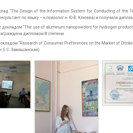
д “The Design of the Information System for Conducting of the Te
онсультант по языку – к.психолог.н. Ю.В. Клюева) и получила диплом
докладом “The use of aluminum nanopowders for hydrogen productio
 награждена дипломом III степени.
ладом “Research of Consumer Preferences on the Market of Drinking
н. Е.С. Замашанская).