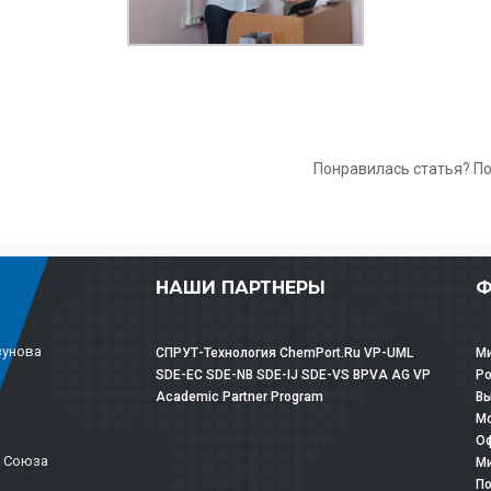
Понравилась статья? П
НАШИ ПАРТНЕРЫ
Ф
зунова
СПРУТ-Технология
ChemPort.Ru
VP-UML
Ми
SDE-EC
SDE-NB
SDE-IJ
SDE-VS
BPVA
AG
VP
Р
Academic Partner Program
Вы
Мо
Оф
о Союза
Ми
По