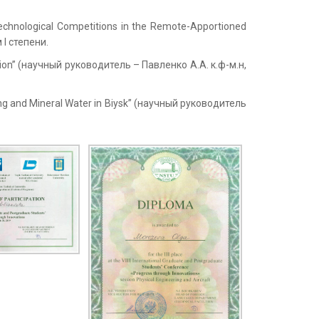
chnological Competitions in the Remote-Apportioned
 I степени.
n” (научный руководитель – Павленко А.А. к.ф-м.н,
 and Mineral Water in Biysk” (научный руководитель