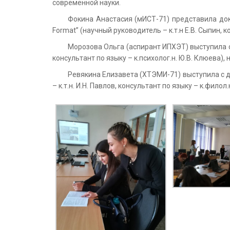
современной науки.
Фокина Анастасия (мИСТ-71) представила докла
Format” (научный руководитель – к.т.н Е.В. Сыпин, к
Морозова Ольга (аспирант ИПХЭТ) выступила с 
консультант по языку – к.психолог.н. Ю.В. Клюева),
Ревякина Елизавета (ХТЭМИ-71) выступила с док
– к.т.н. И.Н. Павлов, консультант по языку – к.филол.