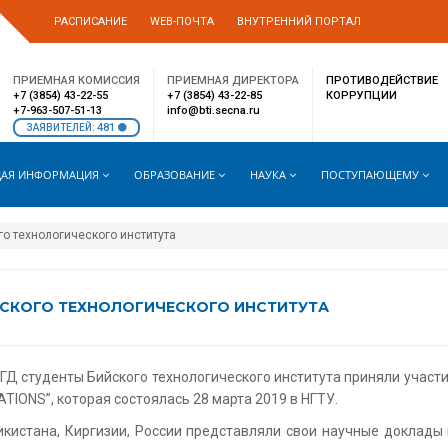
РАСПИСАНИЕ
WEB-ПОЧТА
ВНУТРЕННИЙ ПОРТАЛ
ПРИЕМНАЯ КОМИССИЯ
ПРИЕМНАЯ ДИРЕКТОРА
ПРОТИВОДЕЙСТВИЕ
+7 (3854) 43-22-55
+7 (3854) 43-22-85
КОРРУПЦИИ
+7-963-507-51-13
info@bti.secna.ru
481
ЗАЯВИТЕЛЕЙ:
АЯ ИНФОРМАЦИЯ
ОБРАЗОВАНИЕ
НАУКА
ПОСТУПАЮЩЕМУ
го технологического института
ЙСКОГО ТЕХНОЛОГИЧЕСКОГО ИНСТИТУТА
Д студенты Бийского технологического института приняли участи
IONS”, которая состоялась 28 марта 2019 в НГТУ.
икистана, Киргизии, России представляли свои научные доклады