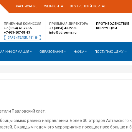
РАСПИСАНИЕ
WEB-ПОЧТА
ВНУТРЕННИЙ ПОРТАЛ
ПРИЕМНАЯ КОМИССИЯ
ПРИЕМНАЯ ДИРЕКТОРА
ПРОТИВОДЕЙСТВИЕ
+7 (3854) 43-22-55
+7 (3854) 43-22-85
КОРРУПЦИИ
+7-963-507-51-13
info@bti.secna.ru
481
ЗАЯВИТЕЛЕЙ:
АЯ ИНФОРМАЦИЯ
ОБРАЗОВАНИЕ
НАУКА
ПОСТУПАЮЩЕМУ
сетили Павловский слёт.
бойцы самых разных направлений. Более 30 отрядов Алтайского кр
ластей. С каждым годом это мероприятие посещает все больше и б