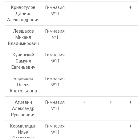
Кривотулов
Гимназия
+
Даниил
№11
Александрович
Левшаков
Гимназия
Михаил
№1
Владимирович
Кучинский
Гимназия
Самуил
№11
Евгеньевич
Борисова
Гимназия
Олеся
№11
Анатольевна
Агиевич
Гимназия
+
+
+
Александр
№11
Русланович
Кормилицын
Гимназия
+
Илья
№11