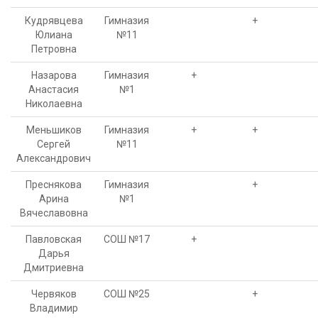
Кудрявцева
Гимназия
+
Юлиана
№11
Петровна
Назарова
Гимназия
+
Анастасия
№1
Николаевна
Меньшиков
Гимназия
+
+
Сергей
№11
Александрович
Преснякова
Гимназия
+
Арина
№1
Вячеславовна
Павловская
СОШ №17
+
Дарья
Дмитриевна
Червяков
СОШ №25
+
Владимир