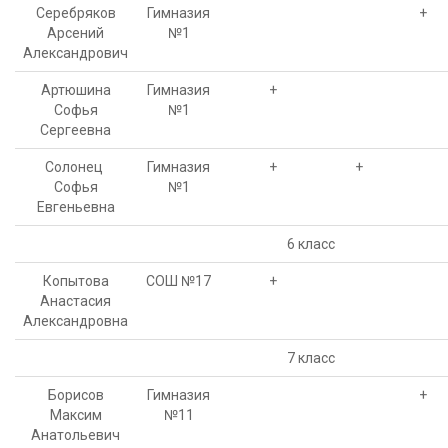
Серебряков
Гимназия
+
Арсений
№1
Александрович
Артюшина
Гимназия
+
Софья
№1
Сергеевна
Солонец
Гимназия
+
+
Софья
№1
Евгеньевна
6 класс
Копытова
СОШ №17
+
Анастасия
Александровна
7 класс
Борисов
Гимназия
+
Максим
№11
Анатольевич