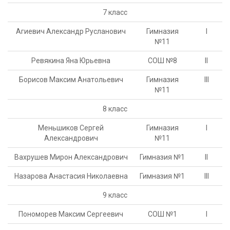
7 класс
Агиевич Александр Русланович
Гимназия
I
№11
Ревякина Яна Юрьевна
СОШ №8
II
Борисов Максим Анатольевич
Гимназия
III
№11
8 класс
Меньшиков Сергей
Гимназия
I
Александрович
№11
Вахрушев Мирон Александрович
Гимназия №1
II
Назарова Анастасия Николаевна
Гимназия №1
III
9 класс
Пономорев Максим Сергеевич
СОШ №1
I