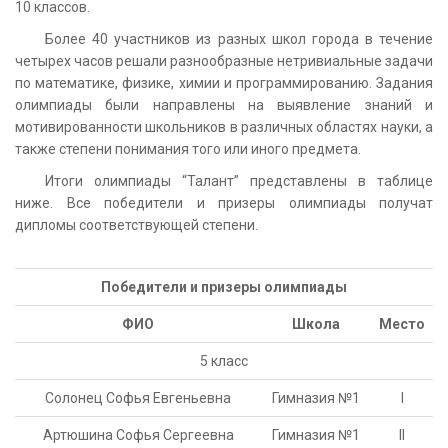
10 классов.
Более 40 участников из разных школ города в течение
четырех часов решали разнообразные нетривиальные задачи
по математике, физике, химии и программированию. Задания
олимпиады были направлены на выявление знаний и
мотивированности школьников в различных областях науки, а
также степени понимания того или иного предмета.
Итоги олимпиады “Талант” представлены в таблице
ниже. Все победители и призеры олимпиады получат
дипломы соответствующей степени.
Победители и призеры олимпиады
ФИО
Школа
Место
5 класс
Солонец Софья Евгеньевна
Гимназия №1
I
Артюшина Софья Сергеевна
Гимназия №1
II