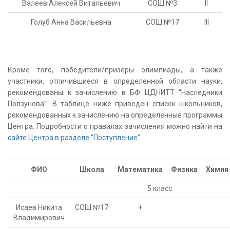
Валеев Алексей Витальевич
СОШ №3
II
Голуб Анна Васильевна
СОШ №17
III
Кроме того, победители/призеры олимпиады, а также
участники, отличившиеся в определенной области науки,
рекомендованы к зачислению в БФ ЦДНИТТ “Наследники
Ползунова”. В таблице ниже приведен список школьников,
рекомендованных к зачислению на определенные программы
Центра. Подробности о правилах зачисления можно найти на
сайте Центра в разделе “Поступление”
.
ФИО
Школа
Математика
Физика
Химия
5 класс
Исаев Никита
СОШ №17
+
Владимирович