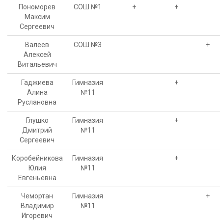
Пономорев
СОШ №1
+
+
Максим
Сергеевич
Валеев
СОШ №3
+
Алексей
Витальевич
Гаджиева
Гимназия
+
Алина
№11
Руслановна
Глушко
Гимназия
+
Дмитрий
№11
Сергеевич
Коробейникова
Гимназия
+
Юлия
№11
Евгеньевна
Чемортан
Гимназия
+
Владимир
№11
Игоревич