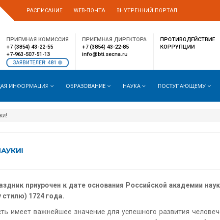
РАСПИСАНИЕ
WEB-ПОЧТА
ВНУТРЕННИЙ ПОРТАЛ
ПРИЕМНАЯ КОМИССИЯ
ПРИЕМНАЯ ДИРЕКТОРА
ПРОТИВОДЕЙСТВИЕ
+7 (3854) 43-22-55
+7 (3854) 43-22-85
КОРРУПЦИИ
+7-963-507-51-13
info@bti.secna.ru
481
ЗАЯВИТЕЛЕЙ:
АЯ ИНФОРМАЦИЯ
ОБРАЗОВАНИЕ
НАУКА
ПОСТУПАЮЩЕМУ
ки!
АУКИ!
раздник приурочен к дате основания Российской академии нау
 стилю) 1724 года.
ть имеет важнейшее значение для успешного развития человеч