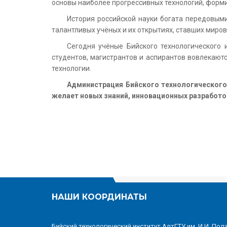
основы наиболее прогрессивных технологий, форм
История российской науки богата передовым
талантливых учёных и их открытиях, ставших миро
Сегодня учёные Бийского технологического
студентов, магистрантов и аспирантов вовлекают
технологии.
Администрация Бийского технологического 
желает новых знаний, инновационных разработо
НАШИ КООРДИНАТЫ
Бийский технологический институт АлтГТУ им. И.И. Пол