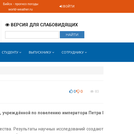
Бийск - прогноз погоды
ВОЙТИ
world-weather.ru
ВЕРСИЯ ДЛЯ СЛАБОВИДЯЩИХ
СТУДЕНТУ
ВЫПУСКНИКУ
СОТРУДНИКУ
0
0
83
к, учреждённой по повелению императора Петра I
ества. Результаты научных исследований создают