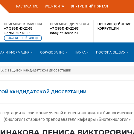
РАСПИСАНИЕ
WEB-ПОЧТА
ВНУТРЕННИЙ ПОРТАЛ
ПРИЕМНАЯ КОМИССИЯ
ПРИЕМНАЯ ДИРЕКТОРА
ПРОТИВОДЕЙСТВИЕ
+7 (3854) 43-22-55
+7 (3854) 43-22-85
КОРРУПЦИИ
+7-963-507-51-13
info@bti.secna.ru
481
ЗАЯВИТЕЛЕЙ:
АЯ ИНФОРМАЦИЯ
ОБРАЗОВАНИЕ
НАУКА
ПОСТУПАЮЩЕМУ
В. с защитой кандидатской диссертации
ИТОЙ КАНДИДАТСКОЙ ДИССЕРТАЦИИ
сертации на соискание ученой степени кандидата биологических
(биология)
старшего преподавателя кафедры «Биотехнология»
ИНАКОВА ДЕНИСА ВИКТОРОВИЧ