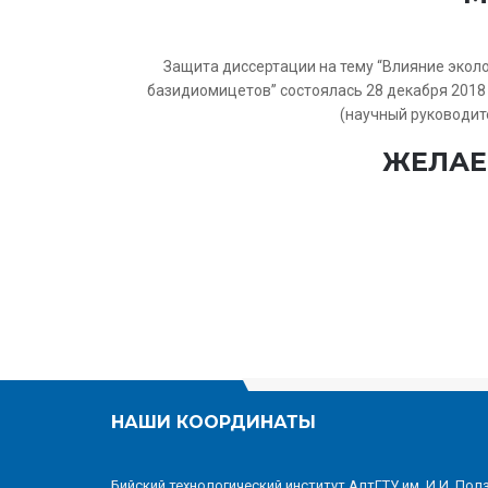
Защита диссертации на тему “
Влияние эколо
базидиомицетов
” состоялась 28 декабря 2018
(научный руководит
ЖЕЛАЕ
НАШИ КООРДИНАТЫ
Бийский технологический институт АлтГТУ им. И.И. Пол