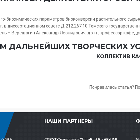
го-биохимических параметров биоконверсии растительного сырья
 г. в диссертационном совете
Д 212.267.10
Томского государственно
ель – Верещагин Александр Леонидович, д.х.н., профессор кафед
М ДАЛЬНЕЙШИХ ТВОРЧЕСКИХ УС
КОЛЛЕКТИВ КА
Понравилась статья? П
НАШИ ПАРТНЕРЫ
Ф
зунова
СПРУТ-Технология
ChemPort.Ru
VP-UML
Ми