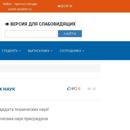
Бийск - прогноз погоды
ВОЙТИ
world-weather.ru
ВЕРСИЯ ДЛЯ СЛАБОВИДЯЩИХ
СТУДЕНТУ
ВЫПУСКНИКУ
СОТРУДНИКУ
Х НАУК
8
0
46
идата технических наук!
ических наук присуждена