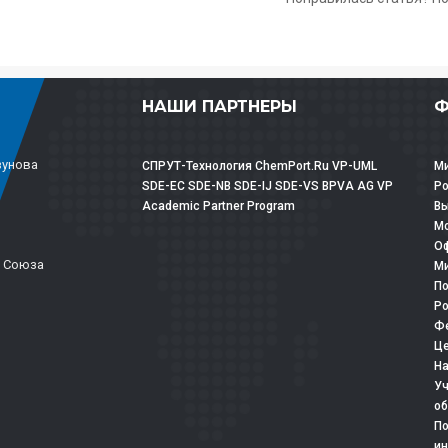
НАШИ ПАРТНЕРЫ
Ф
зунова
СПРУТ-Технология
ChemPort.Ru
VP-UML
Ми
SDE-EC
SDE-NB
SDE-IJ
SDE-VS
BPVA
AG
VP
Р
Academic Partner Program
Вы
Мо
Оф
о Союза
Ми
По
Ро
Фе
Це
На
Уч
об
По
ин