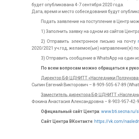
будет опубликована 4-7 сентября 2020 года.
Дата, время и место собеседования будут опублик
Подать заявление на поступление в Центр мо
1) Заполнить заявку на одном из сайтов Центр
2) Отправить электронное письмо на почту
2020/2021 уч.год, желаемое(ые) направление(я) по
3) Отправить сообщение в WhatsApp на один и
По всем вопросам можно обращаться к рук
Директор БФ ЦДНИТТ «Наследники Ползунова
Сыпин Евгений Викторович – 8-909-505-67-89 (Wha
Заместитель директора БФ ЦДНИТТ «Наследни
Фокина Анастасия Александровна – 8-903-957-42-9
Официальный сайт Центра
:
www.bti.secna.ru/
Сайт Центра ВКонтакте
:
https://vk.com/nasled