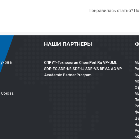
Понравилась статья? П
НАШИ ПАРТНЕРЫ
Ф
зунова
СПРУТ-Технология
ChemPort.Ru
VP-UML
Ми
SDE-EC
SDE-NB
SDE-IJ
SDE-VS
BPVA
AG
VP
Р
Academic Partner Program
Вы
Мо
Оф
о Союза
Ми
По
Ро
Фе
Це
На
Уч
об