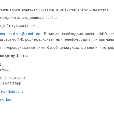
ованы после подведения результатов вступительного экзамена.
жно одним из следующих способов:
а (сайты указаны ниже);
nasledniki.bsk@gmail.com
. В письме необходимо указать ФИО реб
дготовки, ФИО родителя, контактный телефон родителя и, при нал
з номеров, указанных ниже. В сообщении указать аналогичные пр
оводству Центра
:
»
:
tsApp)
ки Ползунова»
:
3 (WhatsApp)
shkolnikam/cnp
niki_bsk