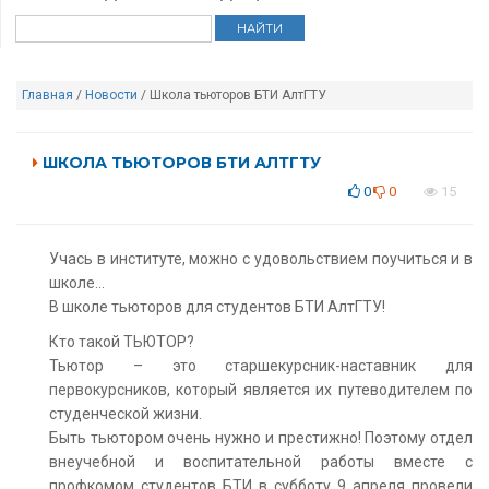
Главная
/
Новости
/ Школа тьюторов БТИ АлтГТУ
ШКОЛА ТЬЮТОРОВ БТИ АЛТГТУ
0
0
15
Учась в институте, можно с удовольствием поучиться и в
школе…
В школе тьюторов для студентов БТИ АлтГТУ!
Кто такой ТЬЮТОР?
Тьютор – это старшекурсник-наставник для
первокурсников, который является их путеводителем по
студенческой жизни.
Быть тьютором очень нужно и престижно! Поэтому отдел
внеучебной и воспитательной работы вместе с
профкомом студентов БТИ в субботу 9 апреля провели