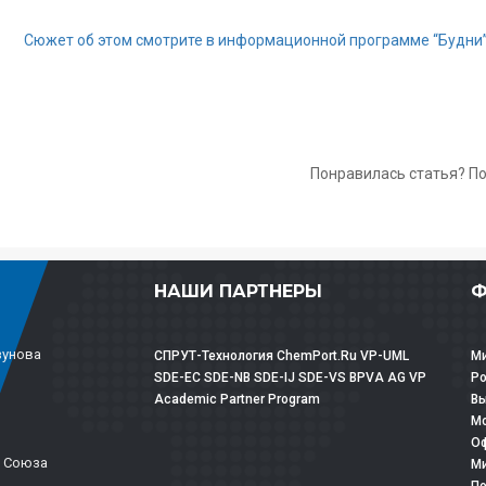
Сюжет об этом смотрите в информационной программе “Будни
Понравилась статья? П
НАШИ ПАРТНЕРЫ
Ф
зунова
СПРУТ-Технология
ChemPort.Ru
VP-UML
Ми
SDE-EC
SDE-NB
SDE-IJ
SDE-VS
BPVA
AG
VP
Р
Academic Partner Program
Вы
Мо
Оф
о Союза
Ми