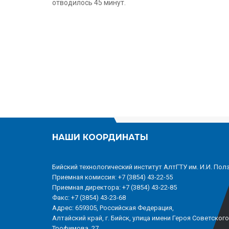
отводилось 45 минут.
НАШИ КООРДИНАТЫ
Бийский технологический институт АлтГТУ им. И.И. Пол
Приемная комиссия: +7 (3854) 43-22-55
Приемная директора: +7 (3854) 43-22-85
Факс: +7 (3854) 43-23-68
Адрес: 659305, Российская Федерация,
Алтайский край, г. Бийск, улица имени Героя Советског
Трофимова, 27