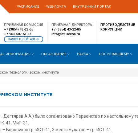
РАСПИСАНИЕ
WEB-ПОЧТА
ВНУТРЕННИЙ ПОРТАЛ
ПРИЕМНАЯ КОМИССИЯ
ПРИЕМНАЯ ДИРЕКТОРА
ПРОТИВОДЕЙСТВИЕ
+7 (3854) 43-22-55
+7 (3854) 43-22-85
КОРРУПЦИИ
+7-963-507-51-13
info@bti.secna.ru
481
ЗАЯВИТЕЛЕЙ:
АЯ ИНФОРМАЦИЯ
ОБРАЗОВАНИЕ
НАУКА
ПОСТУПАЮЩЕМУ
ском технологическом институте
ИЧЕСКОМ ИНСТИТУТЕ
С., Дегтярев А А.) было организовано Первенство по настольному т
ПК-41, МиР-31.
 – Боровиков гр. ИСТ-41, 3 место Булатов – гр. ИСТ-41.