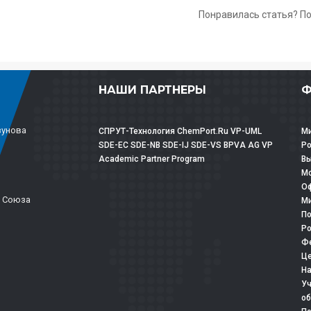
Понравилась статья? П
НАШИ ПАРТНЕРЫ
Ф
зунова
СПРУТ-Технология
ChemPort.Ru
VP-UML
Ми
SDE-EC
SDE-NB
SDE-IJ
SDE-VS
BPVA
AG
VP
Р
Academic Partner Program
Вы
Мо
Оф
о Союза
Ми
По
Ро
Фе
Це
На
Уч
об