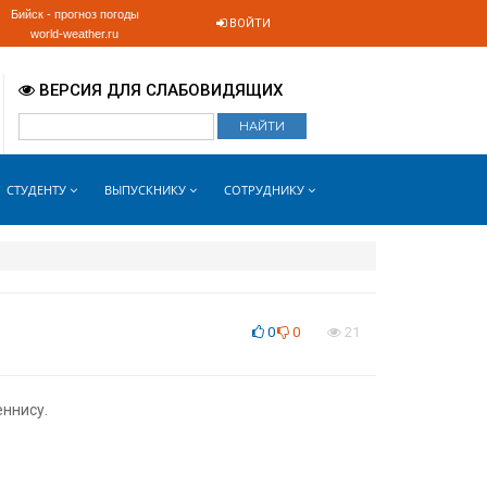
Бийск - прогноз погоды
ВОЙТИ
world-weather.ru
ВЕРСИЯ ДЛЯ СЛАБОВИДЯЩИХ
СТУДЕНТУ
ВЫПУСКНИКУ
СОТРУДНИКУ
0
0
21
еннису.