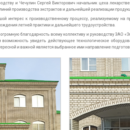
дству и Чечулин Сергей Викторович начальник цеха лекарствен
 линий производства экстрактов и дальнейшей реализации продук
шой интерес к производственному процессу, реализуемому на п
хождения летней практики и дальнейшего трудоустройства.
громную благодарность всему коллективу и руководству ЗАО «Э
и возможность увидеть действующее технологическое оборудова
нтересной и важной является выбранное ими направление подготов