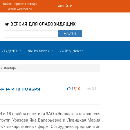
Бийск - прогноз погоды
ВОЙТИ
world-weather.ru
ВЕРСИЯ ДЛЯ СЛАБОВИДЯЩИХ
СТУДЕНТУ
ВЫПУСКНИКУ
СОТРУДНИКУ
О «Эвалар»
 14 И 18 НОЯБРЯ
1
0
34
14 и 18 ноября посетили ЗАО «Эвалар», являющееся
 групп Уразова Яна Валерьевна и Ливицкая Мария
вых лекарственных форм. Сотрудники предприятия