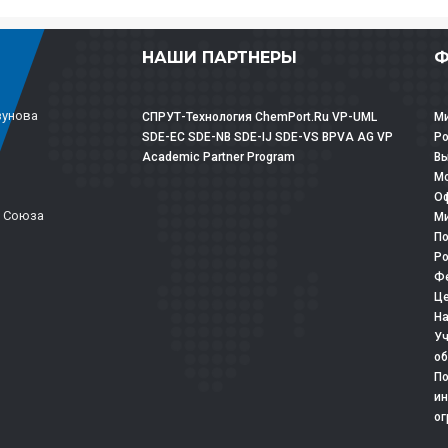
НАШИ ПАРТНЕРЫ
Ф
зунова
СПРУТ-Технология
ChemPort.Ru
VP-UML
Ми
SDE-EC
SDE-NB
SDE-IJ
SDE-VS
BPVA
AG
VP
Р
Academic Partner Program
Вы
Мо
Оф
о Союза
Ми
По
Ро
Фе
Це
На
Уч
об
По
ин
ог