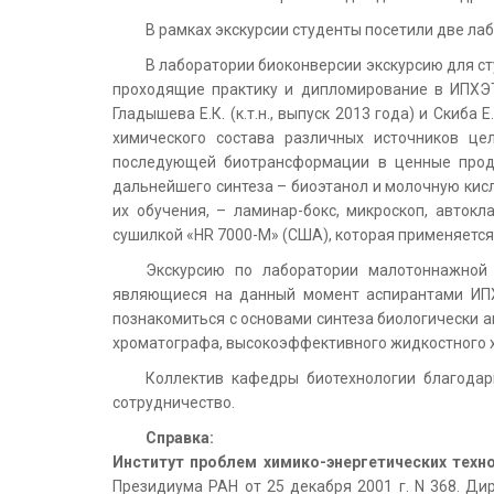
В рамках экскурсии студенты посетили две л
В лаборатории биоконверсии экскурсию для с
проходящие практику и дипломирование в ИПХЭТ С
Гладышева Е.К. (к.т.н., выпуск 2013 года) и Скиба
химического состава различных источников це
последующей биотрансформации в ценные проду
дальнейшего синтеза – биоэтанол и молочную кисл
их обучения, – ламинар-бокс, микроскоп, авток
сушилкой «HR 7000-M» (США), которая применяется
Экскурсию по лаборатории малотоннажной 
являющиеся на данный момент аспирантами ИПХЭ
познакомиться с основами синтеза биологически а
хроматографа, высокоэффективного жидкостного х
Коллектив кафедры биотехнологии благодар
сотрудничество.
Справка:
Институт проблем химико-энергетических техн
Президиума РАН от 25 декабря 2001 г. N 368. Ди