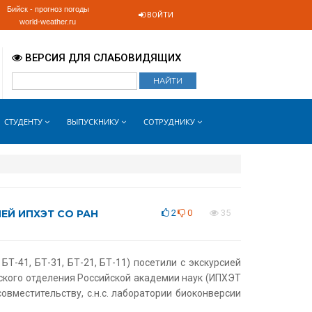
Бийск - прогноз погоды
ВОЙТИ
world-weather.ru
ВЕРСИЯ ДЛЯ СЛАБОВИДЯЩИХ
СТУДЕНТУ
ВЫПУСКНИКУ
СОТРУДНИКУ
ЕЙ ИПХЭТ СО РАН
2
0
35
Т-41, БТ-31, БТ-21, БТ-11) посетили с экскурсией
ского отделения Российской академии наук (ИПХЭТ
вместительству, с.н.с. лаборатории биоконверсии