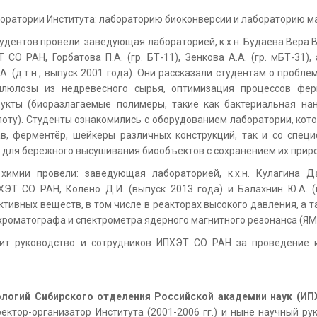
аборатории Института: лабораторию биоконверсии и лабораторию 
тудентов провели: заведующая лабораторией, к.х.н. Будаева Вер
О РАН, Горбатова П.А. (гр. БТ-11), Зенкова А.А. (гр. мБТ-31
 Е.А. (д.т.н., выпуск 2001 года). Они рассказали студентам о проб
ллюлозы из недревесного сырья, оптимизация процессов фер
кты (биоразлагаемые полимеры, такие как бактериальная на
оту). Студенты ознакомились с оборудованием лаборатории, кот
лав, ферментёр, шейкеры различных конструкций, так и со спе
 для бережного высушивания биообъектов с сохранением их приро
химии провели: заведующая лабораторией, к.х.н. Кулагина 
Т СО РАН, Колено Д.И. (выпуск 2013 года) и Балахнин Ю.А. (
ктивных веществ, в том числе в реакторах высокого давления, а т
роматографа и спектрометра ядерного магнитного резонанса (ЯМ
ит руководство и сотрудников ИПХЭТ СО РАН за проведение и
ологий Сибирского отделения Российской академии наук (ИП
ректор-организатор Института (2001-2006 гг.) и ныне научный