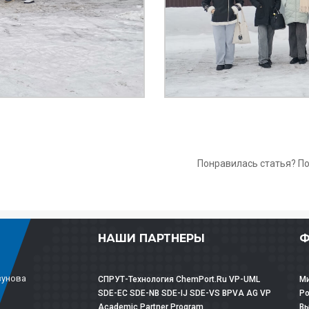
Понравилась статья? П
НАШИ ПАРТНЕРЫ
Ф
зунова
СПРУТ-Технология
ChemPort.Ru
VP-UML
Ми
SDE-EC
SDE-NB
SDE-IJ
SDE-VS
BPVA
AG
VP
Р
Academic Partner Program
Вы