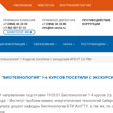
РАСПИСАНИЕ
WEB-ПОЧТА
ВНУТРЕННИЙ ПОРТАЛ
ПРИЕМНАЯ КОМИССИЯ
ПРИЕМНАЯ ДИРЕКТОРА
ПРОТИВОДЕЙСТВИЕ
+7 (3854) 43-22-55
+7 (3854) 43-22-85
КОРРУПЦИИ
+7-963-507-51-13
info@bti.secna.ru
480
ЗАЯВИТЕЛЕЙ:
АЯ ИНФОРМАЦИЯ
ОБРАЗОВАНИЕ
НАУКА
ПОСТУПАЮЩЕМУ
отехнология” 1-4 курсов посетили с экскурсией ИПХЭТ СО РАН
БИОТЕХНОЛОГИЯ” 1-4 КУРСОВ ПОСЕТИЛИ С ЭКСКУРСИ
аправления подготовки 19.03.01 Биотехнология 1-4 курсов (гр. Б
ода – Институт проблем химико-энергетических технологий Сибир
пила доцент кафедры биотехнологии БТИ АлтГТУ, а так же, по со
на.