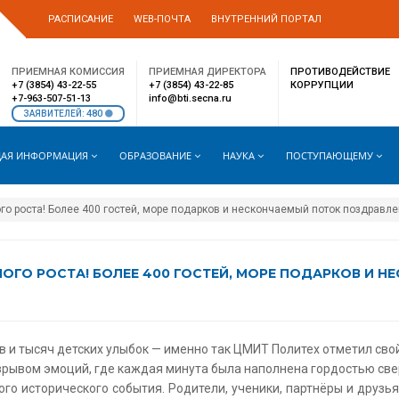
РАСПИСАНИЕ
WEB-ПОЧТА
ВНУТРЕННИЙ ПОРТАЛ
ПРИЕМНАЯ КОМИССИЯ
ПРИЕМНАЯ ДИРЕКТОРА
ПРОТИВОДЕЙСТВИЕ
+7 (3854) 43-22-55
+7 (3854) 43-22-85
КОРРУПЦИИ
+7-963-507-51-13
info@bti.secna.ru
480
ЗАЯВИТЕЛЕЙ:
АЯ ИНФОРМАЦИЯ
ОБРАЗОВАНИЕ
НАУКА
ПОСТУПАЮЩЕМУ
ого роста! Более 400 гостей, море подарков и нескончаемый поток поздравле
ЬНОГО РОСТА! БОЛЕЕ 400 ГОСТЕЙ, МОРЕ ПОДАРКОВ И 
в и тысяч детских улыбок — именно так ЦМИТ Политех отметил сво
зрывом эмоций, где каждая минута была наполнена гордостью свер
того исторического события. Родители, ученики, партнёры и дру