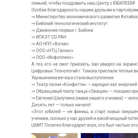
семьей, чтобы поздравить наш Центр с ЮБИЛЕЕМ!
Особая благодарность нашим друзьям и партнёрам
⇒ Министерство экономического развития Алтайск
⇒ Бийский технологический институт
⇒ Движение первых г. Бийска
⇒ ИПХЭТ СО РАН
⇒ АО НПП «Алтик»
⇒ ООО «НТЦ Галэкс»
⇒ ООО «Инфоплекс»
А тех, кто не смог приехать, зал увидел на экране
Цифровых Технологий г. Томска прислали тёплые в
Украшением вечера стали выступления:
⇒ Театр песни «Конфетти» — зарядил зал энергией 
⇒ Образцовый театр танца «Овация» — покорил зр
⇒ Евгения Шалупина (мама нашего ученика) — исп
Десять лет — только начало!
«Этот юбилей — не финиш, а старт новых сверше
ученики, сколько у нас друзей и какой мощный пот
ЦМИТ Политех благодарит всех, кто был частью эт