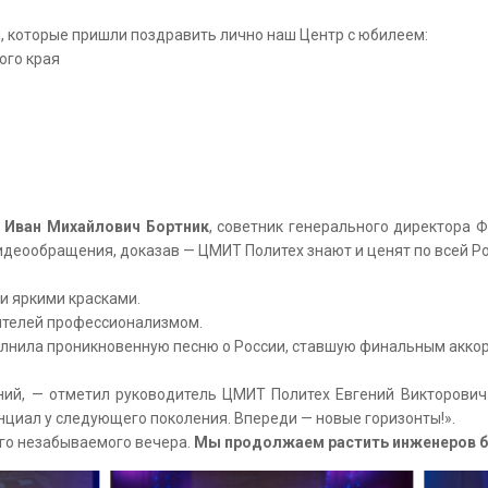
, которые пришли поздравить лично наш Центр с юбилеем:
ого края
:
Иван Михайлович Бортник
, советник генерального директора 
идеообращения, доказав — ЦМИТ Политех знают и ценят по всей Ро
и яркими красками.
ителей профессионализмом.
олнила проникновенную песню о России, ставшую финальным акко
ний, — отметил руководитель ЦМИТ Политех Евгений Викторович
енциал у следующего поколения. Впереди — новые горизонты!».
ого незабываемого вечера.
Мы продолжаем растить инженеров бу