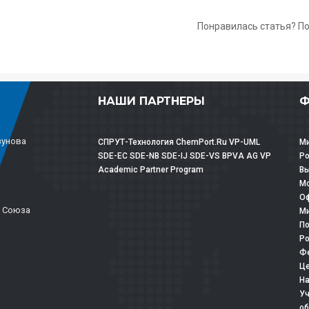
Понравилась статья? П
НАШИ ПАРТНЕРЫ
Ф
зунова
СПРУТ-Технология
ChemPort.Ru
VP-UML
Ми
SDE-EC
SDE-NB
SDE-IJ
SDE-VS
BPVA
AG
VP
Р
Academic Partner Program
Вы
Мо
Оф
о Союза
Ми
По
Ро
Фе
Це
На
Уч
об