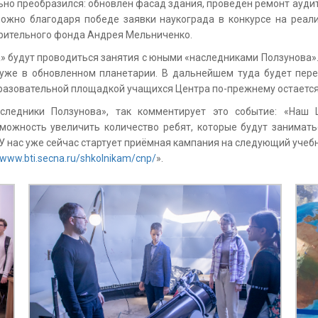
льно преобразился: обновлен фасад здания, проведен ремонт ауд
можно благодаря победе заявки наукограда в конкурсе на реал
орительного фонда Андрея Мельниченко.
» будут проводиться занятия с юными «наследниками Ползунова». 
уже в обновленном планетарии. В дальнейшем туда будет перев
разовательной площадкой учащихся Центра по-прежнему остается
ледники Ползунова», так комментирует это событие: «Наш Ц
можность увеличить количество ребят, которые будут занимат
У нас уже сейчас стартует приёмная кампания на следующий учеб
www.bti.secna.ru/shkolnikam/cnp/
».