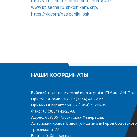
http://aimfond.ru/education-centers/#b2
www.bti.secna.ru/shkolnikam/cnp/
https://vk.com/nasledniki_bsk
НАШИ КООРДИНАТЫ
Бийский технологический институт АлтГТУ им. И.И. Пол
Приемная комиссия: +7 (3854) 43-22-55
Приемная директора: +7 (3854) 43-22-85
Факс: +7 (3854) 43-23-68
Адрес: 659305, Российская Федерация,
Алтайский край, г. Бийск, улица имени Героя Советског
Трофимова, 27
Email: info@bti.secna.ru