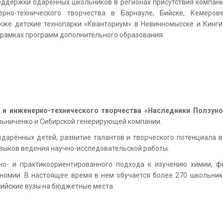
ддержки одаренных школьников в регионах присутствия компан
но-технического творчества в Барнауле, Бийске, Кемерове,
кже детские технопарки «Кванториум» в Невинномысске и Кинги
 рамках программ дополнительного образования.
 и инженерно-технического творчества «Наследники Ползуно
ьниченко и Сибирской генерирующей компании.
арённых детей, развитие талантов и творческого потенциала в 
выков ведения научно-исследовательской работы.
о- и практикоориентированного подхода к изучению химии, физ
номии. В настоящее время в нем обучается более 270 школьник
сийские вузы на бюджетные места.