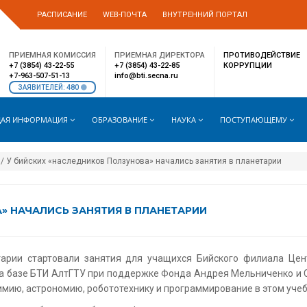
РАСПИСАНИЕ
WEB-ПОЧТА
ВНУТРЕННИЙ ПОРТАЛ
ПРИЕМНАЯ КОМИССИЯ
ПРИЕМНАЯ ДИРЕКТОРА
ПРОТИВОДЕЙСТВИЕ
+7 (3854) 43-22-55
+7 (3854) 43-22-85
КОРРУПЦИИ
+7-963-507-51-13
info@bti.secna.ru
480
ЗАЯВИТЕЛЕЙ:
АЯ ИНФОРМАЦИЯ
ОБРАЗОВАНИЕ
НАУКА
ПОСТУПАЮЩЕМУ
/ У бийских «наследников Ползунова» начались занятия в планетарии
» НАЧАЛИСЬ ЗАНЯТИЯ В ПЛАНЕТАРИИ
арии стартовали занятия для учащихся Бийского филиала Цент
на базе БТИ АлтГТУ при поддержке Фонда Андрея Мельниченко и 
имию, астрономию, робототехнику и программирование в этом учеб