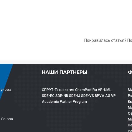
Понравилась статья? П
НАШИ ПАРТНЕРЫ
Ф
зунова
СПРУТ-Технология
ChemPort.Ru
VP-UML
Ми
SDE-EC
SDE-NB
SDE-IJ
SDE-VS
BPVA
AG
VP
Р
Academic Partner Program
Вы
Мо
Оф
о Союза
Ми
По
Ро