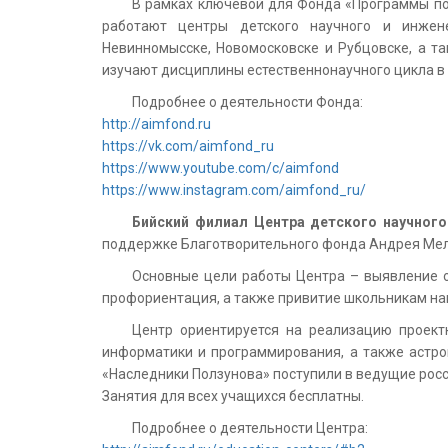
В рамках ключевой для Фонда «Программы по
работают центры детского научного и инженер
Невинномысске, Новомосковске и Рубцовске, а та
изучают дисциплины естественнонаучного цикла в
Подробнее о деятельности Фонда:
http://aimfond.ru
https://vk.com/aimfond_ru
https://www.youtube.com/c/aimfond
https://www.instagram.com/aimfond_ru/
Бийский филиал Центра детского научного
поддержке Благотворительного фонда Андрея Мел
Основные цели работы Центра – выявление од
профориентация, а также привитие школьникам на
Центр ориентируется на реализацию проектн
информатики и программирования, а также астро
«Наследники Ползунова» поступили в ведущие рос
Занятия для всех учащихся бесплатны.
Подробнее о деятельности Центра: