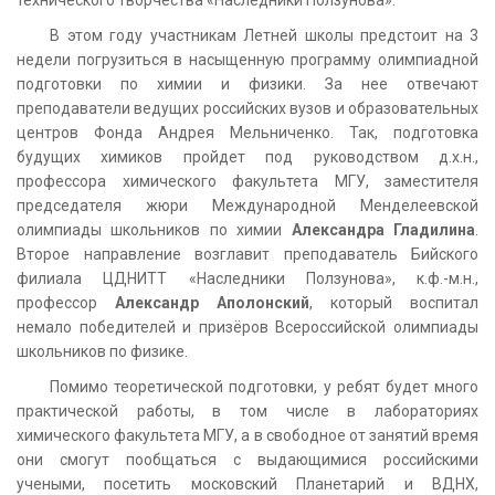
В этом году участникам Летней школы предстоит на 3
недели погрузиться в насыщенную программу олимпиадной
подготовки по химии и физики. За нее отвечают
преподаватели ведущих российских вузов и образовательных
центров Фонда Андрея Мельниченко. Так, подготовка
будущих химиков пройдет под руководством д.х.н.,
профессора химического факультета МГУ, заместителя
председателя жюри Международной Менделеевской
олимпиады школьников по химии
Александра Гладилина
.
Второе направление возглавит преподаватель Бийского
филиала ЦДНИТТ «Наследники Ползунова», к.ф.-м.н.,
профессор
Александр Аполонский
, который воспитал
немало победителей и призёров Всероссийской олимпиады
школьников по физике.
Помимо теоретической подготовки, у ребят будет много
практической работы, в том числе в лабораториях
химического факультета МГУ, а в свободное от занятий время
они смогут пообщаться с выдающимися российскими
учеными, посетить московский Планетарий и ВДНХ,