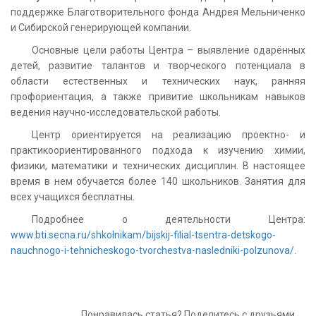
поддержке Благотворительного фонда Андрея Мельниченко
и Сибирской генерирующей компании.
Основные цели работы Центра – выявление одарённых
детей, развитие талантов и творческого потенциала в
области естественных и технических наук, ранняя
профориентация, а также привитие школьникам навыков
ведения научно-исследовательской работы.
Центр ориентируется на реализацию проектно- и
практикоориентированного подхода к изучению химии,
физики, математики и технических дисциплин. В настоящее
время в нем обучается более 140 школьников. Занятия для
всех учащихся бесплатны.
Подробнее о деятельности Центра:
www.bti.secna.ru/shkolnikam/bijskij-filial-tsentra-detskogo-
nauchnogo-i-tehnicheskogo-tvorchestva-nasledniki-polzunova/
.
Понравилась статья? Поделитесь с друзьями