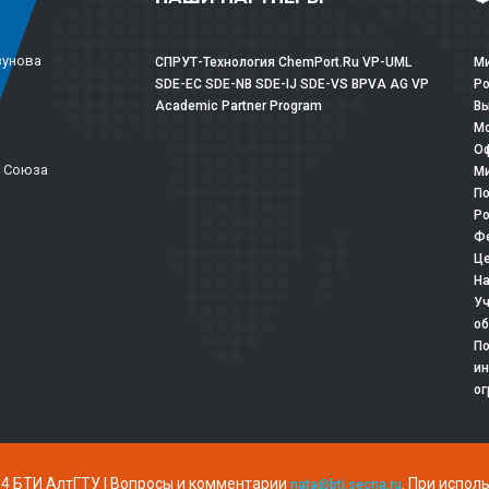
зунова
СПРУТ-Технология
ChemPort.Ru
VP-UML
Ми
SDE-EC
SDE-NB
SDE-IJ
SDE-VS
BPVA
AG
VP
Р
Academic Partner Program
Вы
Мо
Оф
о Союза
Ми
По
Ро
Фе
Це
На
Уч
об
По
ин
ог
4 БТИ АлтГТУ | Вопросы и комментарии
. При испол
nata@bti.secna.ru