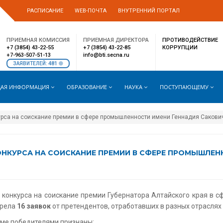
РАСПИСАНИЕ
WEB-ПОЧТА
ВНУТРЕННИЙ ПОРТАЛ
ПРИЕМНАЯ КОМИССИЯ
ПРИЕМНАЯ ДИРЕКТОРА
ПРОТИВОДЕЙСТВИЕ
+7 (3854) 43-22-55
+7 (3854) 43-22-85
КОРРУПЦИИ
+7-963-507-51-13
info@bti.secna.ru
481
ЗАЯВИТЕЛЕЙ:
АЯ ИНФОРМАЦИЯ
ОБРАЗОВАНИЕ
НАУКА
ПОСТУПАЮЩЕМУ
курса на соискание премии в сфере промышленности имени Геннадия Сакови
ОНКУРСА НА СОИСКАНИЕ ПРЕМИИ В СФЕРЕ ПРОМЫШЛЕН
 конкурса на соискание премии Губернатора Алтайского края в
трела
16 заявок
от претендентов, отработавших в разных отраслях
еме победителями признаны: