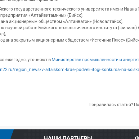
йского государственного технического университета имени Ивана 
 предприятия «Алтайвитамины» (Бийск);
одана акционерным обществом «Алтайвагон» (Новоалтайск);
по научной работе Бийского технологического института (филиал)
л);
 подана закрытым акционерным обществом «Источник Плюс» (Бийск
ся ежегодно, уточняют в
Министерстве промышленности и энергет
on22.ru/region_news/v-altaiskom-krae-podveli-itogi-konkursa-na-sois
Понравилась статья? П
НАШИ ПАРТНЕРЫ
Ф