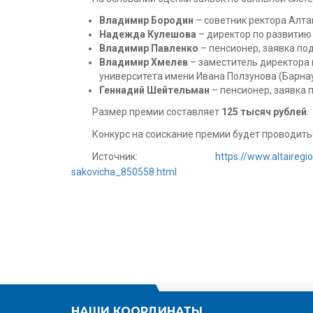
Владимир Бородин
– советник ректора Алта
Надежда Кулешова
– директор по развитию
Владимир Павленко
– пенсионер, заявка п
Владимир Хмелев
– заместитель директора 
университета имени Ивана Ползунова (Барнау
Геннадий Шейтельман
– пенсионер, заявка
Размер премии составляет
125 тысяч рублей
.
Конкурс на соискание премии будет проводить
Источник:
https://www.altairegi
sakovicha_850558.html
НАШИ КООРДИНАТЫ