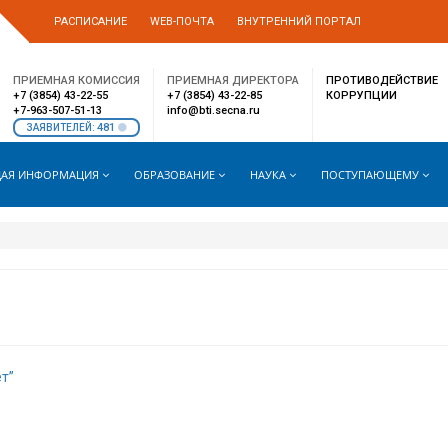
РАСПИСАНИЕ
WEB-ПОЧТА
ВНУТРЕННИЙ ПОРТАЛ
ПРИЕМНАЯ КОМИССИЯ
ПРИЕМНАЯ ДИРЕКТОРА
ПРОТИВОДЕЙСТВИЕ
+7 (3854) 43-22-55
+7 (3854) 43-22-85
КОРРУПЦИИ
+7-963-507-51-13
info@bti.secna.ru
481
ЗАЯВИТЕЛЕЙ:
АЯ ИНФОРМАЦИЯ
ОБРАЗОВАНИЕ
НАУКА
ПОСТУПАЮЩЕМУ
т”