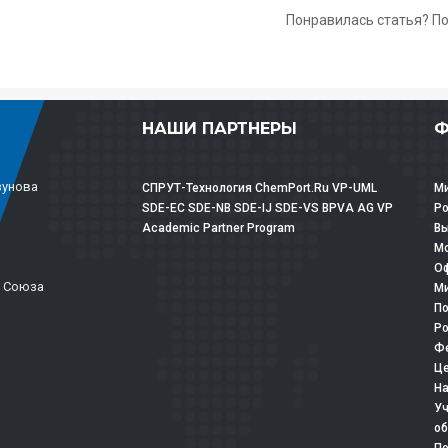
Понравилась статья? П
НАШИ ПАРТНЕРЫ
Ф
зунова
СПРУТ-Технология
ChemPort.Ru
VP-UML
Ми
SDE-EC
SDE-NB
SDE-IJ
SDE-VS
BPVA
AG
VP
Р
Academic Partner Program
Вы
Мо
Оф
о Союза
Ми
По
Ро
Фе
Це
На
Уч
об