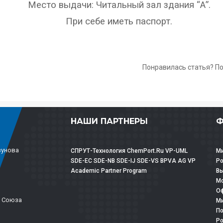
Место выдачи: Читальный зал здания “А”.
При себе иметь паспорт.
Понравилась статья? П
НАШИ ПАРТНЕРЫ
Ф
зунова
СПРУТ-Технология
ChemPort.Ru
VP-UML
Ми
SDE-EC
SDE-NB
SDE-IJ
SDE-VS
BPVA
AG
VP
Р
Academic Partner Program
Вы
Мо
Оф
о Союза
Ми
По
Ро