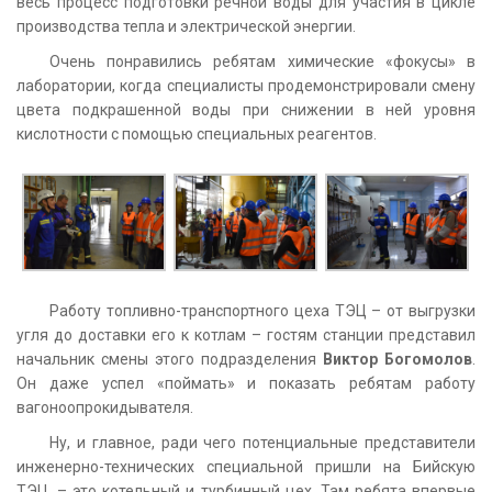
весь процесс подготовки речной воды для участия в цикле
производства тепла и электрической энергии.
Очень понравились ребятам химические «фокусы» в
лаборатории, когда специалисты продемонстрировали смену
цвета подкрашенной воды при снижении в ней уровня
кислотности с помощью специальных реагентов.
Работу топливно-транспортного цеха ТЭЦ – от выгрузки
угля до доставки его к котлам – гостям станции представил
начальник смены этого подразделения
Виктор Богомолов
.
Он даже успел «поймать» и показать ребятам работу
вагоноопрокидывателя.
Ну, и главное, ради чего потенциальные представители
инженерно-технических специальной пришли на Бийскую
ТЭЦ, – это котельный и турбинный цех. Там ребята впервые