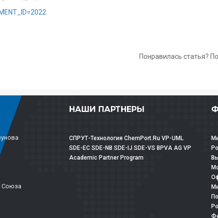
LEMENT_ID=2022
Понравилась статья? П
НАШИ ПАРТНЕРЫ
Ф
зунова
СПРУТ-Технология
ChemPort.Ru
VP-UML
Ми
SDE-EC
SDE-NB
SDE-IJ
SDE-VS
BPVA
AG
VP
Р
Academic Partner Program
Вы
Мо
Оф
о Союза
Ми
По
Ро
Фе