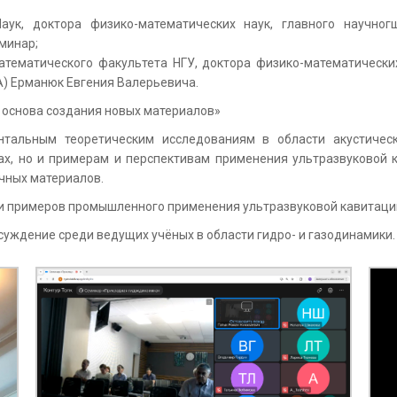
аук, доктора физико-математических наук, главного научног
минар;
тематического факультета НГУ, доктора физико-математически
) Ерманюк Евгения Валерьевича.
 основа создания новых материалов»
тальным теоретическим исследованиям в области акустичес
ах, но и примерам и перспективам применения ультразвуковой к
ичных материалов.
 примеров промышленного применения ультразвуковой кавитаци
уждение среди ведущих учёных в области гидро- и газодинамики.