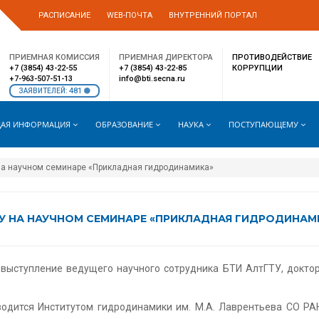
РАСПИСАНИЕ
WEB-ПОЧТА
ВНУТРЕННИЙ ПОРТАЛ
ПРИЕМНАЯ КОМИССИЯ
ПРИЕМНАЯ ДИРЕКТОРА
ПРОТИВОДЕЙСТВИЕ
+7 (3854) 43-22-55
+7 (3854) 43-22-85
КОРРУПЦИИ
+7-963-507-51-13
info@bti.secna.ru
481
ЗАЯВИТЕЛЕЙ:
АЯ ИНФОРМАЦИЯ
ОБРАЗОВАНИЕ
НАУКА
ПОСТУПАЮЩЕМУ
на научном семинаре «Прикладная гидродинамика»
У НА НАУЧНОМ СЕМИНАРЕ «ПРИКЛАДНАЯ ГИДРОДИНАМ
 выступление ведущего научного сотрудника БТИ АлтГТУ, доктор
одится Институтом гидродинамики им. М.А. Лаврентьева СО РАН