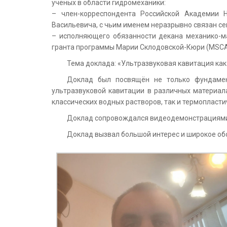
учёных в области гидромеханики:
– член-корреспондента Российской Академии Н
Васильевича, с чьим именем неразрывно связан се
– исполняющего обязанности декана механико-ма
гранта программы Марии Склодовской-Кюри (MSCA
Тема доклада: «Ультразвуковая кавитация как
Доклад был посвящён не только фундамен
ультразвуковой кавитации в различных материал
классических водных растворов, так и термопласт
Доклад сопровождался видеодемонстрациями
Доклад вызвал большой интерес и широкое обс